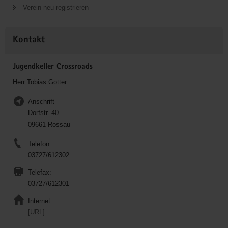
Verein neu registrieren
Kontakt
Jugendkeller Crossroads
Herr Tobias Gotter
Anschrift
Dorfstr. 40
09661 Rossau
Telefon:
03727/612302
Telefax:
03727/612301
Internet:
[URL]