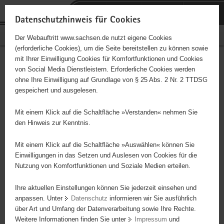
P
Portalübergreifende
o
H
Navigation
Datenschutzhinweis für Cookies
r
a
S
Bürgerschaftliches Engagement
Der Webauftritt www.sachsen.de nutzt eigene Cookies
t
u
e
(erforderliche Cookies), um die Seite bereitstellen zu können sowie
a
p
r
mit Ihrer Einwilligung Cookies für Komfortfunktionen und Cookies
l
t
v
Jugendkeller Crossroads
Hauptinhalt
von Social Media Dienstleistern. Erforderliche Cookies werden
ü
i
i
ohne Ihre Einwilligung auf Grundlage von § 25 Abs. 2 Nr. 2 TTDSG
b
n
c
gespeichert und ausgelesen.
e
h
e
Dieses Projekt ist besonders für Kinder und
r
a
Mit einem Klick auf die Schaltfläche »Verstanden« nehmen Sie
Jugendliche geeignet.
g
l
den Hinweis zur Kenntnis.
r
t
e
Mit einem Klick auf die Schaltfläche »Auswählen« können Sie
i
Einwilligungen in das Setzen und Auslesen von Cookies für die
Nutzung von Komfortfunktionen und Soziale Medien erteilen.
f
e
Ihre aktuellen Einstellungen können Sie jederzeit einsehen und
n
anpassen. Unter
Datenschutz
informieren wir Sie ausführlich
d
über Art und Umfang der Datenverarbeitung sowie Ihre Rechte.
e
Weitere Informationen finden Sie unter
Impressum
und
N