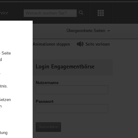
Suchbegriff
rvice
Suche starten
Übergeordnete Seiten
ast erhöhen
Animationen stoppen
Seite vorlesen
 Seite
nd
Weitere
Login Engagementbörse
Informationen
.
Nutzername
tnis.
Setzen
Passwort
n
ffenen
Anmelden
itung