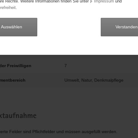
hre Rechte. Weitere Informationen finden Sie unter
Impressum
und
refreiheit
.
beginn
01.01.2014
dauer
unbegrenzt
Auswählen
Verstanden
Freital
stunden
egal
der Freiwilligen
7
mentbereich
Umwelt, Natur, Denkmalpflege
ktaufnahme
ierte Felder sind Pflichtfelder und müssen ausgefüllt werden.