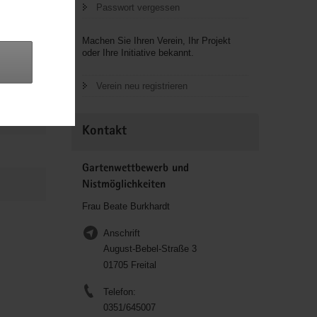
Passwort vergessen
Machen Sie Ihren Verein, Ihr Projekt
oder Ihre Initiative bekannt.
Verein neu registrieren
Kontakt
Gartenwettbewerb und
Nistmöglichkeiten
Frau Beate Burkhardt
Anschrift
August-Bebel-Straße 3
01705 Freital
Telefon:
0351/645007