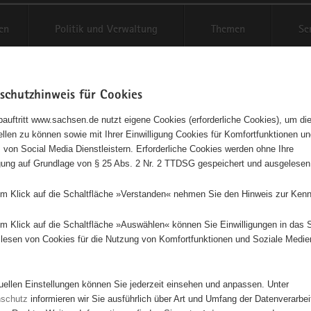
en
Politik und Verwaltung
Themen
Se
schutzhinweis für Cookies
Schriftgröße anpassen
Kontr
auftritt www.sachsen.de nutzt eigene Cookies (erforderliche Cookies), um die
tellen zu können sowie mit Ihrer Einwilligung Cookies für Komfortfunktionen u
tenwettbewerb und
t
 von Social Media Dienstleistern. Erforderliche Cookies werden ohne Ihre
igung auf Grundlage von § 25 Abs. 2 Nr. 2 TTDSG gespeichert und ausgelesen
möglichkeiten
em Klick auf die Schaltfläche »Verstanden« nehmen Sie den Hinweis zur Kenn
em Klick auf die Schaltfläche »Auswählen« können Sie Einwilligungen in das 
Dieses Projekt ist besonders für Kinder und Jugendliche geeignet.
lesen von Cookies für die Nutzung von Komfortfunktionen und Soziale Medie
ung und Durchführung des alljährlichen Gartenwettbewerbes, Tag des o
tuellen Einstellungen können Sie jederzeit einsehen und anpassen. Unter
d Frühlingsspaziergang, Bau von NIstkästen / Insektenhotels
nschutz
informieren wir Sie ausführlich über Art und Umfang der Datenverarbe