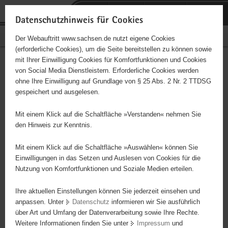
P
Portalübergreifende
o
H
Navigation
Datenschutzhinweis für Cookies
r
a
S
Bürgerschaftliches Engagement
Der Webauftritt www.sachsen.de nutzt eigene Cookies
t
u
e
(erforderliche Cookies), um die Seite bereitstellen zu können sowie
a
p
r
mit Ihrer Einwilligung Cookies für Komfortfunktionen und Cookies
l
t
v
Betreuung der Gröditzer
Hauptinhalt
von Social Media Dienstleistern. Erforderliche Cookies werden
ü
i
i
ohne Ihre Einwilligung auf Grundlage von § 25 Abs. 2 Nr. 2 TTDSG
Tafel
b
n
c
gespeichert und ausgelesen.
e
h
e
r
a
Mit einem Klick auf die Schaltfläche »Verstanden« nehmen Sie
- Organisation und Vorbereitung - Bereitstellung und Ausgabe der
g
l
den Hinweis zur Kenntnis.
Beutel an sozial Bedürftige
r
t
e
Mit einem Klick auf die Schaltfläche »Auswählen« können Sie
i
Einwilligungen in das Setzen und Auslesen von Cookies für die
Projektbeginn
01.01.2026
Nutzung von Komfortfunktionen und Soziale Medien erteilen.
f
e
Projektdauer
1 Jahr
Ihre aktuellen Einstellungen können Sie jederzeit einsehen und
n
anpassen. Unter
Datenschutz
informieren wir Sie ausführlich
d
Ort
Gröditz
über Art und Umfang der Datenverarbeitung sowie Ihre Rechte.
e
Weitere Informationen finden Sie unter
Impressum
und
N