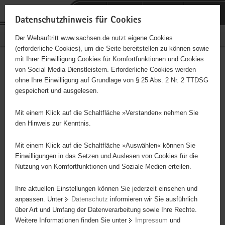
P
Portalübergreifende
o
H
Navigation
Datenschutzhinweis für Cookies
r
a
S
Bürgerschaftliches Engagement
Der Webauftritt www.sachsen.de nutzt eigene Cookies
t
u
e
(erforderliche Cookies), um die Seite bereitstellen zu können sowie
a
p
r
mit Ihrer Einwilligung Cookies für Komfortfunktionen und Cookies
l
t
v
Krabbelkreis - Eltern-Kind
Hauptinhalt
von Social Media Dienstleistern. Erforderliche Cookies werden
ü
i
i
ohne Ihre Einwilligung auf Grundlage von § 25 Abs. 2 Nr. 2 TTDSG
Treff
b
n
c
gespeichert und ausgelesen.
e
h
e
r
a
Mit einem Klick auf die Schaltfläche »Verstanden« nehmen Sie
g
l
den Hinweis zur Kenntnis.
Dieses Projekt ist besonders für Kinder und
r
t
Jugendliche geeignet.
e
Mit einem Klick auf die Schaltfläche »Auswählen« können Sie
i
Einwilligungen in das Setzen und Auslesen von Cookies für die
Nutzung von Komfortfunktionen und Soziale Medien erteilen.
f
Der Krabbelkreis ist ein offener Treff für Mütter/Väter und ihre
e
Kinder im Alter von bis zu 3 Jahren. Wir frühstücken, basteln,
Ihre aktuellen Einstellungen können Sie jederzeit einsehen und
n
singen, quatschen und freuen uns einander zu sehen. Die
anpassen. Unter
Datenschutz
informieren wir Sie ausführlich
d
Teilnahme ist kostenlos. Jeden Mittwoch um 9.30 Uhr. Sehen Sie
über Art und Umfang der Datenverarbeitung sowie Ihre Rechte.
e
dazu auch unsere Internetseite unter www.jz-meissen.de. Herzlich
Weitere Informationen finden Sie unter
Impressum
und
N