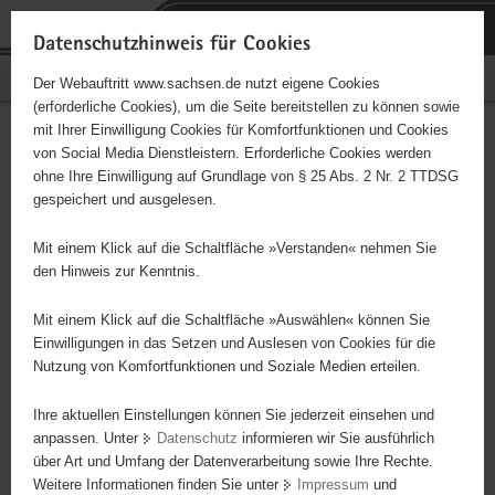
P
Portalübergreifende
o
H
Navigation
Datenschutzhinweis für Cookies
r
a
S
Bürgerschaftliches Engagement
Der Webauftritt www.sachsen.de nutzt eigene Cookies
t
u
e
(erforderliche Cookies), um die Seite bereitstellen zu können sowie
a
p
r
mit Ihrer Einwilligung Cookies für Komfortfunktionen und Cookies
l
t
v
Dippoldiswalder Tafel
Hauptinhalt
von Social Media Dienstleistern. Erforderliche Cookies werden
ü
i
i
ohne Ihre Einwilligung auf Grundlage von § 25 Abs. 2 Nr. 2 TTDSG
b
n
c
gespeichert und ausgelesen.
e
h
e
Mitarbeit bei der Ausgabestelle der Dippoldiswalder Tafel /
r
a
Sortierung / Verpackung / Ausgabe
Mit einem Klick auf die Schaltfläche »Verstanden« nehmen Sie
g
l
den Hinweis zur Kenntnis.
r
t
Projektbeginn
01.06.2010
e
Mit einem Klick auf die Schaltfläche »Auswählen« können Sie
i
Einwilligungen in das Setzen und Auslesen von Cookies für die
Projektdauer
unbegrenzt
Nutzung von Komfortfunktionen und Soziale Medien erteilen.
f
e
Ort
Dippoldiswalde
Ihre aktuellen Einstellungen können Sie jederzeit einsehen und
n
anpassen. Unter
Datenschutz
informieren wir Sie ausführlich
d
über Art und Umfang der Datenverarbeitung sowie Ihre Rechte.
Wochenstunden
egal
e
Weitere Informationen finden Sie unter
Impressum
und
N