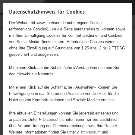
P
Portalübergreifende
o
H
Navigation
Datenschutzhinweis für Cookies
r
a
S
Bürgerschaftliches Engagement
Der Webauftritt www.sachsen.de nutzt eigene Cookies
t
u
e
(erforderliche Cookies), um die Seite bereitstellen zu können sowie
a
p
r
mit Ihrer Einwilligung Cookies für Komfortfunktionen und Cookies
l
t
v
DRK Kleiderkammer
Hauptinhalt
von Social Media Dienstleistern. Erforderliche Cookies werden
ü
i
i
ohne Ihre Einwilligung auf Grundlage von § 25 Abs. 2 Nr. 2 TTDSG
b
n
c
gespeichert und ausgelesen.
e
h
e
Mitarbeit in der DRK Kleiderkammer / Sortierung der abgebenen
r
a
Kleiderstücke / Mitarbeit im Ausgaberaum
Mit einem Klick auf die Schaltfläche »Verstanden« nehmen Sie
g
l
den Hinweis zur Kenntnis.
r
t
Projektbeginn
01.05.2010
e
Mit einem Klick auf die Schaltfläche »Auswählen« können Sie
i
Einwilligungen in das Setzen und Auslesen von Cookies für die
Projektdauer
unbegrenzt
Nutzung von Komfortfunktionen und Soziale Medien erteilen.
f
e
Ort
Dippoldiswalde
Ihre aktuellen Einstellungen können Sie jederzeit einsehen und
n
anpassen. Unter
Datenschutz
informieren wir Sie ausführlich
d
über Art und Umfang der Datenverarbeitung sowie Ihre Rechte.
Wochenstunden
4 bis 8
e
Weitere Informationen finden Sie unter
Impressum
und
N