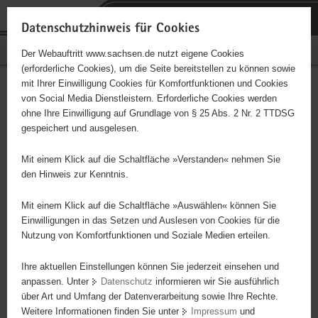
P
Portalübergreifende
o
H
Navigation
Datenschutzhinweis für Cookies
r
a
S
Bürgerschaftliches Engagement
Der Webauftritt www.sachsen.de nutzt eigene Cookies
t
u
e
(erforderliche Cookies), um die Seite bereitstellen zu können sowie
a
p
r
mit Ihrer Einwilligung Cookies für Komfortfunktionen und Cookies
l
t
v
Mitarbeit im
Hauptinhalt
von Social Media Dienstleistern. Erforderliche Cookies werden
ü
i
i
ohne Ihre Einwilligung auf Grundlage von § 25 Abs. 2 Nr. 2 TTDSG
Katastrophenschutz
b
n
c
gespeichert und ausgelesen.
e
h
e
r
a
Mit einem Klick auf die Schaltfläche »Verstanden« nehmen Sie
Ausbildung im DRK erforderlich / Ersthelfer
g
l
den Hinweis zur Kenntnis.
r
t
e
Mit einem Klick auf die Schaltfläche »Auswählen« können Sie
Projektbeginn
01.01.2010
i
Einwilligungen in das Setzen und Auslesen von Cookies für die
Nutzung von Komfortfunktionen und Soziale Medien erteilen.
f
Projektdauer
unbegrenzt
e
Ihre aktuellen Einstellungen können Sie jederzeit einsehen und
n
Ort
Dippoldiswalde
anpassen. Unter
Datenschutz
informieren wir Sie ausführlich
d
über Art und Umfang der Datenverarbeitung sowie Ihre Rechte.
e
Wochenstunden
egal
Weitere Informationen finden Sie unter
Impressum
und
N