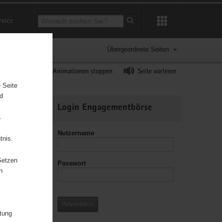
Suchbegriff
rvice
Suche starten
Übergeordnete Seiten
ast erhöhen
Animationen stoppen
Seite vorlesen
 Seite
nd
Weitere
Login Engagementbörse
Informationen
.
Nutzername
tnis.
Setzen
Passwort
n
Anmelden
itung