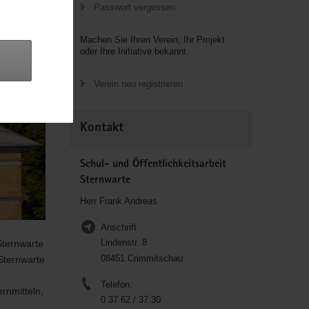
Passwort vergessen
Machen Sie Ihren Verein, Ihr Projekt
oder Ihre Initiative bekannt.
Verein neu registrieren
Kontakt
Schul- und Öffentlichkeitsarbeit
Sternwarte
Herr Frank Andreas
Anschrift
Lindenstr. 8
Sternwarte
08451 Crimmitschau
Sternwarte
Telefon:
rnmitteln,
0 37 62 / 37 30