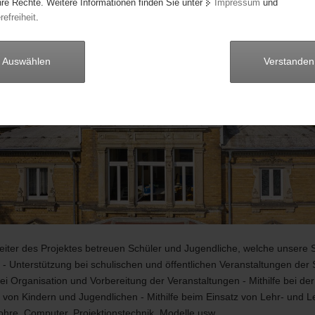
hre Rechte. Weitere Informationen finden Sie unter
Impressum
und
refreiheit
.
Auswählen
Verstanden
eiter des Projektes betreuen Schüler und Jugendliche, welche unsere 
- Unterstützung bei schulischen und öffentlichen Veranstaltungen der 
 bei Organisation und Vorbereitung der Veranstaltungen - Mithilfe bei der
von Kindern und Jugendlichen - Mithilfe beim Einsatz von Lehr- und Le
ohre, Computer, Projektionstechnik, Modelle usw.