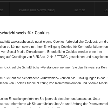
en
Politik und Verwaltung
Themen
Se
schutzhinweis für Cookies
Schriftgröße anpassen
Kontr
auftritt www.sachsen.de nutzt eigene Cookies (erforderliche Cookies), um die
tellen zu können sowie mit Ihrer Einwilligung Cookies für Komfortfunktionen u
l- und Öffentlichkeitsarbeit
t
 von Social Media Dienstleistern. Erforderliche Cookies werden ohne Ihre
igung auf Grundlage von § 25 Abs. 2 Nr. 2 TTDSG gespeichert und ausgelesen
nwarte
em Klick auf die Schaltfläche »Verstanden« nehmen Sie den Hinweis zur Kenn
em Klick auf die Schaltfläche »Auswählen« können Sie Einwilligungen in das 
Dieses Projekt ist besonders für Kinder und Jugendliche geeignet.
lesen von Cookies für die Nutzung von Komfortfunktionen und Soziale Medie
tuellen Einstellungen können Sie jederzeit einsehen und anpassen. Unter
nschutz
informieren wir Sie ausführlich über Art und Umfang der Datenverarbe