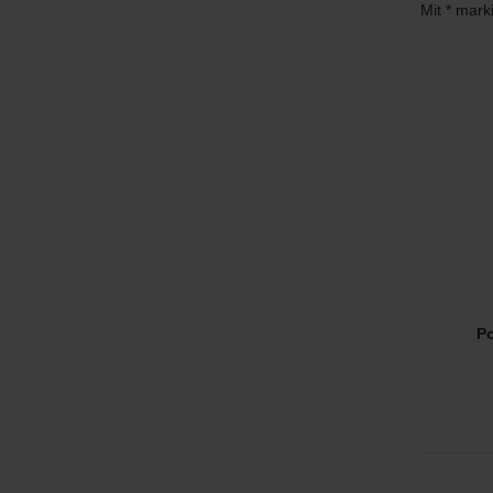
Mit * mark
Po