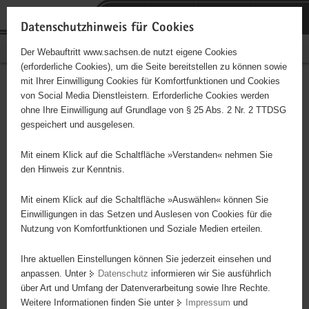
P
Portalübergreifende
o
H
Navigation
Datenschutzhinweis für Cookies
r
a
S
Bürgerschaftliches Engagement
Der Webauftritt www.sachsen.de nutzt eigene Cookies
t
u
e
(erforderliche Cookies), um die Seite bereitstellen zu können sowie
a
p
r
mit Ihrer Einwilligung Cookies für Komfortfunktionen und Cookies
l
t
v
Hauswirtschaft für
Hauptinhalt
von Social Media Dienstleistern. Erforderliche Cookies werden
ü
i
i
ohne Ihre Einwilligung auf Grundlage von § 25 Abs. 2 Nr. 2 TTDSG
Landfrauen
b
n
c
gespeichert und ausgelesen.
e
h
e
r
a
Mit einem Klick auf die Schaltfläche »Verstanden« nehmen Sie
g
l
den Hinweis zur Kenntnis.
Dieses Projekt ist besonders für Kinder und
r
t
Jugendliche geeignet.
e
Mit einem Klick auf die Schaltfläche »Auswählen« können Sie
i
Einwilligungen in das Setzen und Auslesen von Cookies für die
Nutzung von Komfortfunktionen und Soziale Medien erteilen.
f
Im Küchenbereich: Grundausbildung Kochen und Servieren. Im
e
Bastelbereich: Rezeptpräsentationen, Menü- und
Ihre aktuellen Einstellungen können Sie jederzeit einsehen und
n
Speisekartengestaltung Vorbereitung für Handarbeiten,
anpassen. Unter
Datenschutz
informieren wir Sie ausführlich
d
Vorbereitung kreativer Gestaltungsnachmittage
über Art und Umfang der Datenverarbeitung sowie Ihre Rechte.
e
Weitere Informationen finden Sie unter
Impressum
und
N