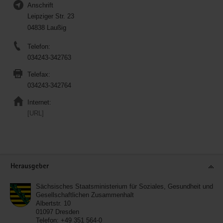
Anschrift
Leipziger Str. 23
04838 Laußig
Telefon:
034243-342763
Telefax:
034243-342764
Internet:
[URL]
Service
Herausgeber
Sächsisches Staatsministerium für Soziales, Gesundheit und
Gesellschaftlichen Zusammenhalt
Albertstr. 10
01097
Dresden
Telefon:
+49 351 564-0