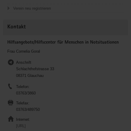
Verein neu registrieren
Kontakt
Hilfsangebote/Hilfscenter für Menschen in Notsituationen
Frau Cornelia Goral
Anschrift
Schlachthofstrasse 33
08371 Glauchau
Telefon:
03763/3860
Telefax:
03763/489750
Internet:
[URL]