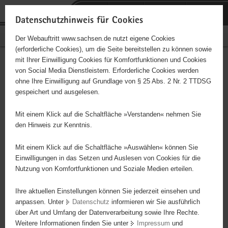
P
Portalübergreifende
o
H
Navigation
Datenschutzhinweis für Cookies
r
a
S
Bürgerschaftliches Engagement
Der Webauftritt www.sachsen.de nutzt eigene Cookies
t
u
e
(erforderliche Cookies), um die Seite bereitstellen zu können sowie
a
p
r
mit Ihrer Einwilligung Cookies für Komfortfunktionen und Cookies
l
t
v
Hilfsangebote/Hilfscenter für
Hauptinhalt
von Social Media Dienstleistern. Erforderliche Cookies werden
ü
i
i
ohne Ihre Einwilligung auf Grundlage von § 25 Abs. 2 Nr. 2 TTDSG
Menschen in Notsituationen
b
n
c
gespeichert und ausgelesen.
e
h
e
r
a
Mit einem Klick auf die Schaltfläche »Verstanden« nehmen Sie
Kleiderkammer, Sozialbörse, Soziales Netzwerk, Sozialbrücke
g
l
den Hinweis zur Kenntnis.
r
t
e
Mit einem Klick auf die Schaltfläche »Auswählen« können Sie
Projektbeginn
01.01.2026
i
Einwilligungen in das Setzen und Auslesen von Cookies für die
Nutzung von Komfortfunktionen und Soziale Medien erteilen.
f
Projektdauer
1 Jahr
e
Ihre aktuellen Einstellungen können Sie jederzeit einsehen und
n
Ort
Meerane
anpassen. Unter
Datenschutz
informieren wir Sie ausführlich
d
über Art und Umfang der Datenverarbeitung sowie Ihre Rechte.
e
Wochenstunden
4 bis 8
Weitere Informationen finden Sie unter
Impressum
und
N