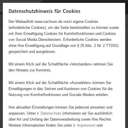
P
Portalübergreifende
o
H
Navigation
Datenschutzhinweis für Cookies
r
a
S
Bürgerschaftliches Engagement
Der Webauftritt www.sachsen.de nutzt eigene Cookies
t
u
e
(erforderliche Cookies), um die Seite bereitstellen zu können sowie
a
p
r
mit Ihrer Einwilligung Cookies für Komfortfunktionen und Cookies
l
t
v
Tafelprojekt
Hauptinhalt
von Social Media Dienstleistern. Erforderliche Cookies werden
ü
i
i
ohne Ihre Einwilligung auf Grundlage von § 25 Abs. 2 Nr. 2 TTDSG
b
n
c
gespeichert und ausgelesen.
e
h
e
Sortierung von Obst und Gemüse Putzen des Obst und Gemüses
r
a
Einsortieren der Lebensmittel in Regale Auslieferung der
Mit einem Klick auf die Schaltfläche »Verstanden« nehmen Sie
g
l
Warenkörbe von Kunden auf angrenzende Dörfer Sauberhalten der
den Hinweis zur Kenntnis.
r
t
Räumlichkeiten und Fahrzeuge Abgabe der Lebensmittel an
e
Bedürftige an den dafür vorgesehenen Ausgabetagen
Mit einem Klick auf die Schaltfläche »Auswählen« können Sie
i
Einwilligungen in das Setzen und Auslesen von Cookies für die
Nutzung von Komfortfunktionen und Soziale Medien erteilen.
f
Projektbeginn
09.07.2013
e
Ihre aktuellen Einstellungen können Sie jederzeit einsehen und
n
Projektdauer
unbegrenzt
anpassen. Unter
Datenschutz
informieren wir Sie ausführlich
d
über Art und Umfang der Datenverarbeitung sowie Ihre Rechte.
e
Weitere Informationen finden Sie unter
Impressum
und
Ort
Torgau
N