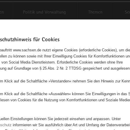
en
Politik und Verwaltung
Themen
Se
schutzhinweis für Cookies
Schriftgröße anpassen
Kontr
auftritt www.sachsen.de nutzt eigene Cookies (erforderliche Cookies), um die
tellen zu können sowie mit Ihrer Einwilligung Cookies für Komfortfunktionen u
er- und Jugendförderung
t
 von Social Media Dienstleistern. Erforderliche Cookies werden ohne Ihre
igung auf Grundlage von § 25 Abs. 2 Nr. 2 TTDSG gespeichert und ausgelesen
em Klick auf die Schaltfläche »Verstanden« nehmen Sie den Hinweis zur Kenn
Dieses Projekt ist besonders für Kinder und Jugendliche geeignet.
em Klick auf die Schaltfläche »Auswählen« können Sie Einwilligungen in das 
lesen von Cookies für die Nutzung von Komfortfunktionen und Soziale Medie
tuellen Einstellungen können Sie jederzeit einsehen und anpassen. Unter
nschutz
informieren wir Sie ausführlich über Art und Umfang der Datenverarbe