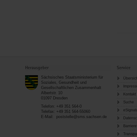
Service
Herausgeber
Service
Sächsisches Staatsministerium für
Übersic
Soziales, Gesundheit und
Impres
Gesellschaftlichen Zusammenhalt
Albertstr. 10
Kontakt
01097
Dresden
Suche
Telefon:
+49 351 564-0
eSignat
Telefax:
+49 351 564-55060
E-Mail:
poststelle@sms.sachsen.de
Datensc
Barriere
Transpa