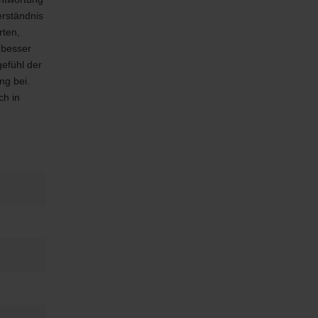
rständnis
rten,
 besser
efühl der
ng bei.
ch in