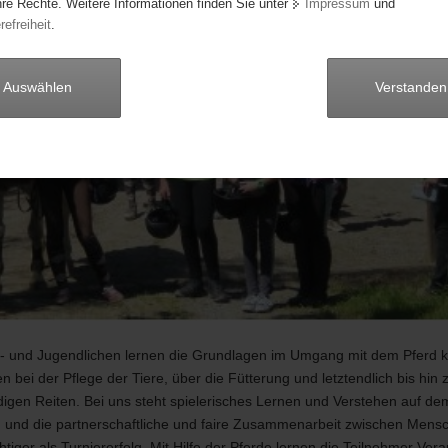
hre Rechte. Weitere Informationen finden Sie unter
Impressum
und
refreiheit
.
Auswählen
Verstanden
r- und Jugendlichen lernen die Grundlagen im Umgang mit dem Pferd 
 bei der Pflege der Tiere, über die Fütterung und letztendlich bis hin
igen Reiten. Bei uns steht spielerisches Lernen und Verstehen auf de
und die partnerschaftliche und faire Zusammenarbeit zwischen Mensc
chtiger als Turniererfolg. Mit Hilfe der Pferde lernen die Teilnehmer Ver