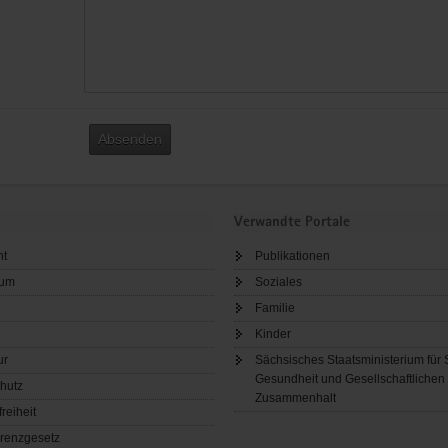
Absenden
Verwandte Portale
ht
Publikationen
sum
Soziales
Familie
Kinder
ur
Sächsisches Staatsministerium für 
Gesundheit und Gesellschaftlichen
hutz
Zusammenhalt
freiheit
renzgesetz