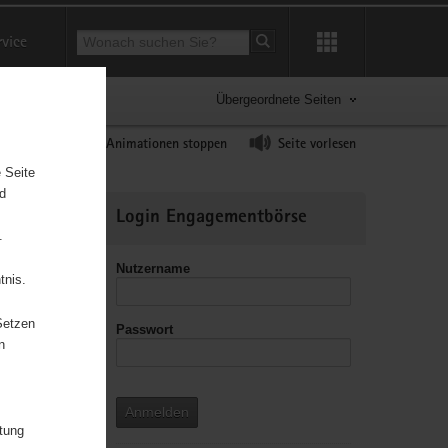
Suchbegriff
rvice
Suche starten
Übergeordnete Seiten
ast erhöhen
Animationen stoppen
Seite vorlesen
 Seite
nd
Weitere
Login Engagementbörse
Informationen
.
Nutzername
tnis.
Setzen
Passwort
n
Anmelden
itung