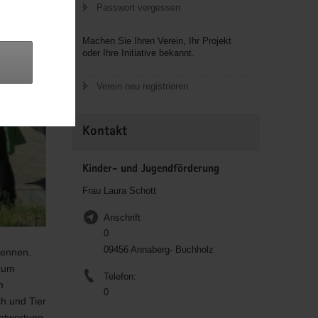
Passwort vergessen
Machen Sie Ihren Verein, Ihr Projekt
oder Ihre Initiative bekannt.
Verein neu registrieren
Kontakt
Kinder- und Jugendförderung
Frau Laura Schott
Anschrift
0
09456 Annaberg- Buchholz
kennen.
 zum
Telefon:
m
0
h und Tier
antwortung