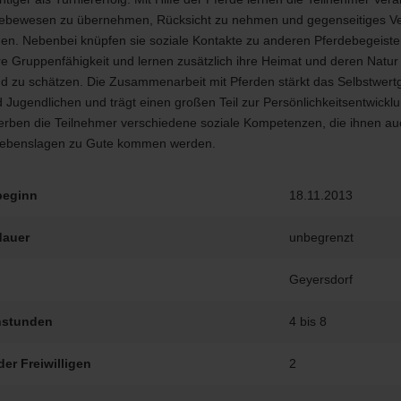
Lebewesen zu übernehmen, Rücksicht zu nehmen und gegenseitiges Ve
gen. Nebenbei knüpfen sie soziale Kontakte zu anderen Pferdebegeiste
re Gruppenfähigkeit und lernen zusätzlich ihre Heimat und deren Natur
d zu schätzen. Die Zusammenarbeit mit Pferden stärkt das Selbstwertg
 Jugendlichen und trägt einen großen Teil zur Persönlichkeitsentwicklu
erben die Teilnehmer verschiedene soziale Kompetenzen, die ihnen au
ebenslagen zu Gute kommen werden.
beginn
18.11.2013
dauer
unbegrenzt
Geyersdorf
stunden
4 bis 8
der Freiwilligen
2