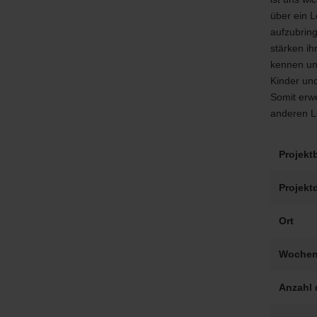
über ein 
aufzubrin
stärken ih
kennen un
Kinder und
Somit erw
anderen L
Projekt
Projekt
Ort
Wochen
Anzahl 