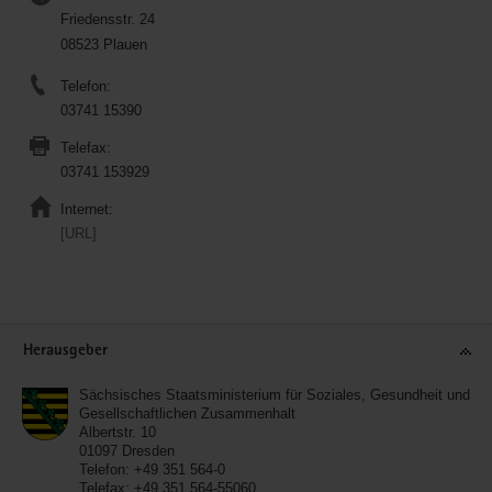
Friedensstr. 24
08523 Plauen
Telefon:
03741 15390
Telefax:
03741 153929
Internet:
[URL]
Service
Herausgeber
Sächsisches Staatsministerium für Soziales, Gesundheit und
Gesellschaftlichen Zusammenhalt
Albertstr. 10
01097
Dresden
Telefon:
+49 351 564-0
Telefax:
+49 351 564-55060