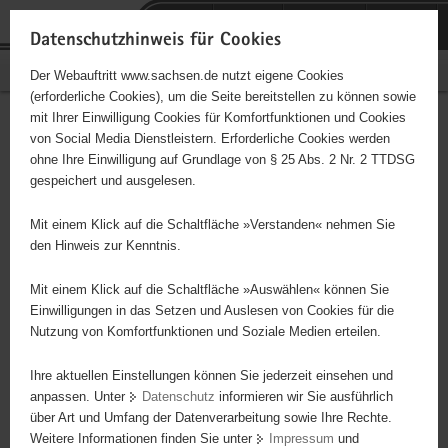
P
Portalübergreifende
o
H
Navigation
Datenschutzhinweis für Cookies
r
a
S
Bürgerschaftliches Engagement
Der Webauftritt www.sachsen.de nutzt eigene Cookies
t
u
e
(erforderliche Cookies), um die Seite bereitstellen zu können sowie
a
p
r
mit Ihrer Einwilligung Cookies für Komfortfunktionen und Cookies
l
t
v
Flashpoint / Teestuben- und
Hauptinhalt
von Social Media Dienstleistern. Erforderliche Cookies werden
ü
i
i
ohne Ihre Einwilligung auf Grundlage von § 25 Abs. 2 Nr. 2 TTDSG
Gruppenarbeit in Plauen
b
n
c
gespeichert und ausgelesen.
e
h
e
r
a
Mit einem Klick auf die Schaltfläche »Verstanden« nehmen Sie
Teestubentreff Plauen: Gruppenarbeiten, Besuchsdienste, gesunde
g
l
den Hinweis zur Kenntnis.
Lebensart, Organisationen von Gruppenarbeiten und Tagestreff,
r
t
Öffentlichkeitsarbeiten f. Gruppenveranstaltungen Tagesstruktur
e
Mit einem Klick auf die Schaltfläche »Auswählen« können Sie
Flashpoint: Begleitung Drogenklienten, SHG-Arbeiten, gesunde
i
Einwilligungen in das Setzen und Auslesen von Cookies für die
Lebensart, Tagesstruktur, Musik, Selbsthilfegruppen und
Nutzung von Komfortfunktionen und Soziale Medien erteilen.
f
Netzwerkarbeit Krankenhaus: Krankenhausbesuche,
e
Ihre aktuellen Einstellungen können Sie jederzeit einsehen und
Öffentlichkeitsarbeiten, Besucherdienste
n
anpassen. Unter
Datenschutz
informieren wir Sie ausführlich
Selbsthilfegruppenarbeiten: Öffentlichkeitsarbeiten,
d
über Art und Umfang der Datenverarbeitung sowie Ihre Rechte.
niedrigschwelliges Angebot Kreativtreff
e
Weitere Informationen finden Sie unter
Impressum
und
N