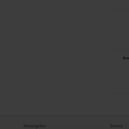
An
Service
Herausgeber
Service