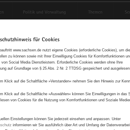
en
Politik und Verwaltung
Themen
Se
schutzhinweis für Cookies
Schriftgröße anpassen
Kontr
auftritt www.sachsen.de nutzt eigene Cookies (erforderliche Cookies), um die
tellen zu können sowie mit Ihrer Einwilligung Cookies für Komfortfunktionen u
gemäße Darstellung der
t
 von Social Media Dienstleistern. Erforderliche Cookies werden ohne Ihre
igung auf Grundlage von § 25 Abs. 2 Nr. 2 TTDSG gespeichert und ausgelesen
ndheitslehre nach Kneipp
em Klick auf die Schaltfläche »Verstanden« nehmen Sie den Hinweis zur Kenn
ng einer gesunden Lebensweise entsprechend der Gesundheitslehre vo
em Klick auf die Schaltfläche »Auswählen« können Sie Einwilligungen in das 
Kneipp durch: Pflege der Internetseite www.kneippverein-vogtland.de /
lesen von Cookies für die Nutzung von Komfortfunktionen und Soziale Medie
ntationen // Erstellung von Flyern und Vereinsnachrichten // Pressear
en Medien
tuellen Einstellungen können Sie jederzeit einsehen und anpassen. Unter
nschutz
informieren wir Sie ausführlich über Art und Umfang der Datenverarbe
beginn
01.01.2025