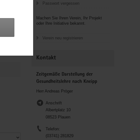
Passwort vergessen
Machen Sie Ihren Verein, Ihr Projekt
oder Ihre Initiative bekannt.
Verein neu registrieren
Kontakt
Zeitgemäße Darstellung der
Gesundheitslehre nach Kneipp
Herr Andreas Pröger
Anschrift
Albertplatz 10
08523 Plauen
Telefon:
(03741) 281829