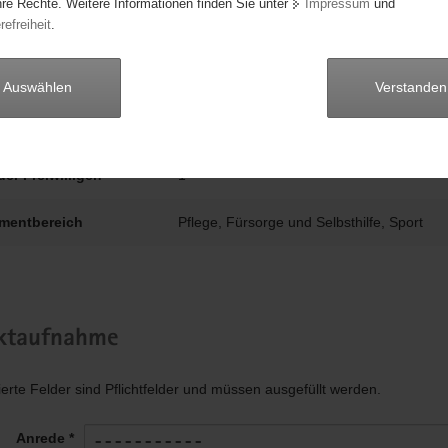
hre Rechte. Weitere Informationen finden Sie unter
Impressum
und
refreiheit
.
dauer
1 Jahr
Vogtlandkreis
Auswählen
Verstanden
stunden
4 bis 8
der Freiwilligen
1
mentbereich
Pflege, Fürsorge und Selbsthilfe, Sport
ktaufnahme
ierte Felder sind Pflichtfelder und müssen ausgefüllt werden.
Anrede *