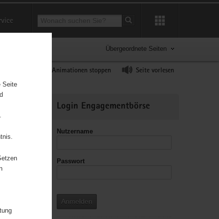
Suchbegriff
rvice
Suche starten
Übergeordnete Seiten
ast erhöhen
Animationen stoppen
Seite vorlesen
 Seite
nd
Weitere
Login Engagementbörse
Informationen
.
Nutzername
tnis.
n
Setzen
Passwort
/
n
beit mit
Anmelden
itung