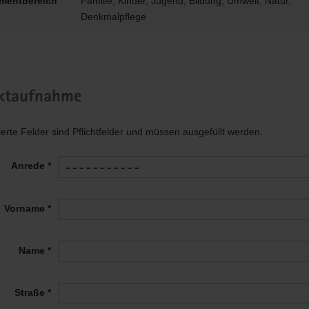
mentbereich
Familie, Kinder, Jugend, Bildung, Umwelt, Natur,
Denkmalpflege
ktaufnahme
ierte Felder sind Pflichtfelder und müssen ausgefüllt werden.
Anrede *
Vorname *
Name *
Straße *