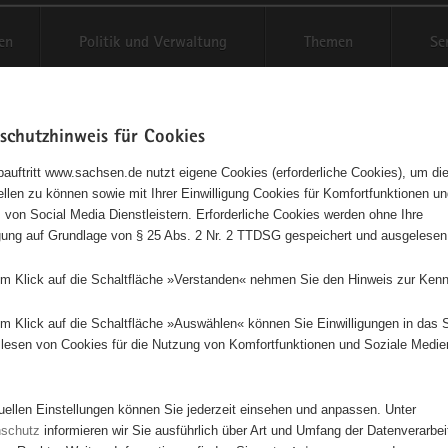
en
Politik und Verwaltung
Themen
Se
schutzhinweis für Cookies
Schriftgröße anpassen
Kontr
auftritt www.sachsen.de nutzt eigene Cookies (erforderliche Cookies), um die
tellen zu können sowie mit Ihrer Einwilligung Cookies für Komfortfunktionen u
inschaftsgarten Johannstadt
t
 von Social Media Dienstleistern. Erforderliche Cookies werden ohne Ihre
igung auf Grundlage von § 25 Abs. 2 Nr. 2 TTDSG gespeichert und ausgelesen
em Klick auf die Schaltfläche »Verstanden« nehmen Sie den Hinweis zur Kenn
Dieses Projekt ist besonders für Kinder und Jugendliche geeignet.
em Klick auf die Schaltfläche »Auswählen« können Sie Einwilligungen in das 
lesen von Cookies für die Nutzung von Komfortfunktionen und Soziale Medie
ten auf einer gepachteten Brachfläche an der Dürerstr./ Ecke Silbermann
ohannstadt einen interkulturellen Gemeinschaftsgarten. Hier werden O
gebaut und die Menschen des umliegenden Wohngebietes von Begin
tuellen Einstellungen können Sie jederzeit einsehen und anpassen. Unter
. Mit unserem Gemeinschaftsgarten leisten wir einen Beitrag für die 
nschutz
informieren wir Sie ausführlich über Art und Umfang der Datenverarbe
ische Vielfalt in unserer Stadt, indem wir gesunde Lebensmittel selber