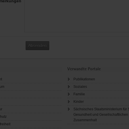
merkungen
Absenden
Verwandte Portale
ht
Publikationen
sum
Soziales
Familie
Kinder
ur
Sächsisches Staatsministerium für 
Gesundheit und Gesellschaftlichen
hutz
Zusammenhalt
freiheit