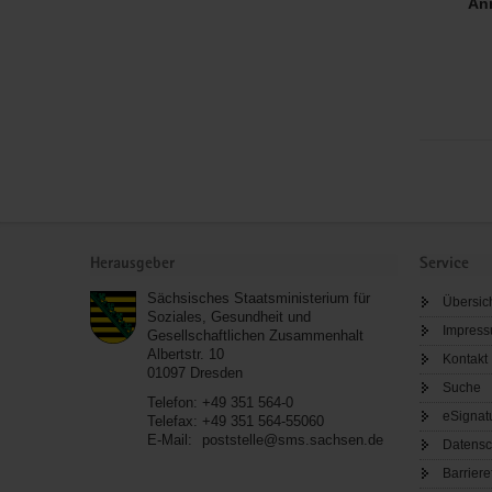
An
Service
Herausgeber
Service
Sächsisches Staatsministerium für
Übersic
Soziales, Gesundheit und
Impres
Gesellschaftlichen Zusammenhalt
Albertstr. 10
Kontakt
01097
Dresden
Suche
Telefon:
+49 351 564-0
eSignat
Telefax:
+49 351 564-55060
E-Mail:
poststelle@sms.sachsen.de
Datensc
Barriere