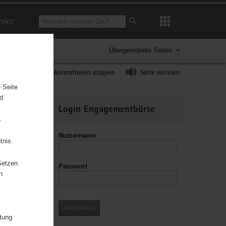
Suchbegriff
rvice
Suche starten
Übergeordnete Seiten
ast erhöhen
Animationen stoppen
Seite vorlesen
 Seite
nd
Weitere
Login Engagementbörse
Informationen
.
Nutzername
tnis.
Setzen
Passwort
n
str. in
bst und
n an
Anmelden
Umwelt und
itung