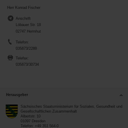
Herr Konrad Fischer
Anschrift
Löbauer Str. 18
02747 Herrnhut
Telefon:
035873/2288
Telefax:
035873/30734
Service
Herausgeber
Sächsisches Staatsministerium für Soziales, Gesundheit und
Gesellschaftlichen Zusammenhalt
Albertstr. 10
01097
Dresden
Telefon:
+49 351 564-0