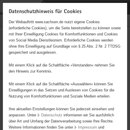
P
Portalübergreifende
o
H
Navigation
Datenschutzhinweis für Cookies
r
a
S
Bürgerschaftliches Engagement
Der Webauftritt www.sachsen.de nutzt eigene Cookies
t
u
e
(erforderliche Cookies), um die Seite bereitstellen zu können sowie
a
p
r
mit Ihrer Einwilligung Cookies für Komfortfunktionen und Cookies
l
t
v
Betreuung Bibliothek
Hauptinhalt
von Social Media Dienstleistern. Erforderliche Cookies werden
ü
i
i
ohne Ihre Einwilligung auf Grundlage von § 25 Abs. 2 Nr. 2 TTDSG
Rennersdorf und
b
n
c
gespeichert und ausgelesen.
e
h
e
Berthelsdorf sowie des
r
a
Mit einem Klick auf die Schaltfläche »Verstanden« nehmen Sie
g
l
den Hinweis zur Kenntnis.
Märchenzimmers
r
t
e
Mit einem Klick auf die Schaltfläche »Auswählen« können Sie
Berthelsdorf
i
Einwilligungen in das Setzen und Auslesen von Cookies für die
Nutzung von Komfortfunktionen und Soziale Medien erteilen.
f
e
Ihre aktuellen Einstellungen können Sie jederzeit einsehen und
n
Dieses Projekt ist besonders für Kinder und
anpassen. Unter
Datenschutz
informieren wir Sie ausführlich
d
Jugendliche geeignet.
über Art und Umfang der Datenverarbeitung sowie Ihre Rechte.
e
Weitere Informationen finden Sie unter
Impressum
und
N