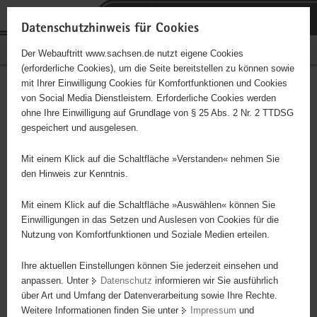
P
Portalübergreifende
o
H
Navigation
Datenschutzhinweis für Cookies
r
a
S
Bürgerschaftliches Engagement
Der Webauftritt www.sachsen.de nutzt eigene Cookies
t
u
e
(erforderliche Cookies), um die Seite bereitstellen zu können sowie
a
p
r
mit Ihrer Einwilligung Cookies für Komfortfunktionen und Cookies
l
t
v
Förderung und Verbreitung
Hauptinhalt
von Social Media Dienstleistern. Erforderliche Cookies werden
ü
i
i
ohne Ihre Einwilligung auf Grundlage von § 25 Abs. 2 Nr. 2 TTDSG
des Basketballsports in
b
n
c
gespeichert und ausgelesen.
e
h
e
Dresden für Kinder und
r
a
Mit einem Klick auf die Schaltfläche »Verstanden« nehmen Sie
g
l
den Hinweis zur Kenntnis.
Jugendliche
r
t
e
Mit einem Klick auf die Schaltfläche »Auswählen« können Sie
i
Einwilligungen in das Setzen und Auslesen von Cookies für die
Nutzung von Komfortfunktionen und Soziale Medien erteilen.
f
Dieses Projekt ist besonders für Kinder und
e
Jugendliche geeignet.
Ihre aktuellen Einstellungen können Sie jederzeit einsehen und
n
anpassen. Unter
Datenschutz
informieren wir Sie ausführlich
d
über Art und Umfang der Datenverarbeitung sowie Ihre Rechte.
e
Wir möchten gern den Basketballsport in Dresden und speziell in
Weitere Informationen finden Sie unter
Impressum
und
N