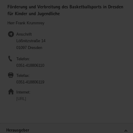
Förderung und Verbreitung des Basketballsports in Dresden
für Kinder und Jugendliche
Herr Frank Krummrey
Anschrift
Lößnitzstraße 14
01097 Dresden
Telefon:
0351-418806110
Telefax:
0351-418806119
Internet:
[URL]
Service
Herausgeber