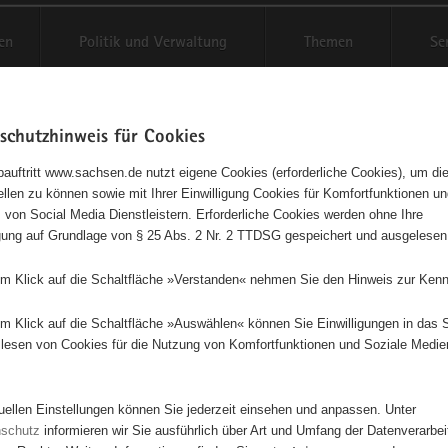
en
Politik und Verwaltung
Themen
Se
schutzhinweis für Cookies
Schriftgröße anpassen
Kontr
auftritt www.sachsen.de nutzt eigene Cookies (erforderliche Cookies), um die
tellen zu können sowie mit Ihrer Einwilligung Cookies für Komfortfunktionen u
agsbegleitung geistig behindert
t
 von Social Media Dienstleistern. Erforderliche Cookies werden ohne Ihre
igung auf Grundlage von § 25 Abs. 2 Nr. 2 TTDSG gespeichert und ausgelesen
schen
em Klick auf die Schaltfläche »Verstanden« nehmen Sie den Hinweis zur Kenn
zung beim Tagesstrukturangebot "Basteln"
em Klick auf die Schaltfläche »Auswählen« können Sie Einwilligungen in das 
lesen von Cookies für die Nutzung von Komfortfunktionen und Soziale Medie
beginn
10.08.2016
tuellen Einstellungen können Sie jederzeit einsehen und anpassen. Unter
dauer
1 Jahr
nschutz
informieren wir Sie ausführlich über Art und Umfang der Datenverarbe