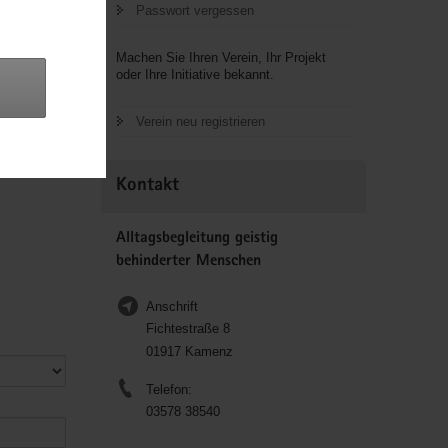
Passwort vergessen
Machen Sie Ihren Verein, Ihr Projekt
oder Ihre Initiative bekannt.
Verein neu registrieren
Kontakt
Alltagsbegleitung geistig
behinderter Menschen
Anschrift
Fichtestraße 8
01917 Kamenz
Telefon:
03578 38540