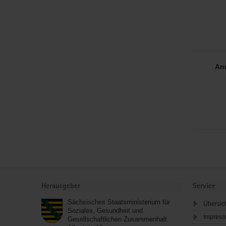
An
Service
Herausgeber
Service
Sächsisches Staatsministerium für
Übersic
Soziales, Gesundheit und
Impres
Gesellschaftlichen Zusammenhalt