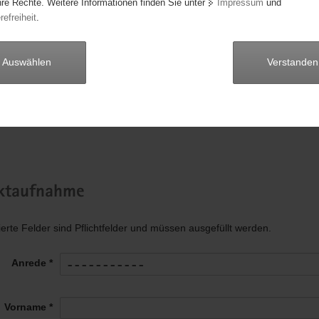
hre Rechte. Weitere Informationen finden Sie unter
Impressum
und
Lieske
refreiheit
.
stunden
4 bis 8
Auswählen
Verstanden
der Freiwilligen
1
mentbereich
Menschen in besonderen Situationen
ktaufnahme
ierte Felder sind Pflichtfelder und müssen ausgefüllt werden.
Anrede *
Vorname *