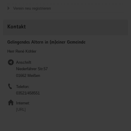
Verein neu registrieren
Kontakt
Gelingendes Altern in (m)einer Gemeinde
Herr René Köhler
Anschrift
Niederfährer Str.57
01662 Meißen
Telefon:
03521/458551
Internet:
[URL]