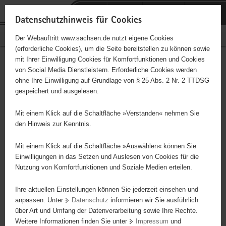
P
Portalübergreifende
o
H
Navigation
Datenschutzhinweis für Cookies
r
a
S
Bürgerschaftliches Engagement
Der Webauftritt www.sachsen.de nutzt eigene Cookies
t
u
e
(erforderliche Cookies), um die Seite bereitstellen zu können sowie
a
p
r
mit Ihrer Einwilligung Cookies für Komfortfunktionen und Cookies
l
t
v
Gelingendes Altern in
Hauptinhalt
von Social Media Dienstleistern. Erforderliche Cookies werden
ü
i
i
ohne Ihre Einwilligung auf Grundlage von § 25 Abs. 2 Nr. 2 TTDSG
(m)einer Gemeinde
b
n
c
gespeichert und ausgelesen.
e
h
e
r
a
Mit einem Klick auf die Schaltfläche »Verstanden« nehmen Sie
Wohn- und Fördermittelberatung für barrierefreies Wohnen
g
l
den Hinweis zur Kenntnis.
r
t
e
Mit einem Klick auf die Schaltfläche »Auswählen« können Sie
Projektbeginn
16.10.2018
i
Einwilligungen in das Setzen und Auslesen von Cookies für die
Nutzung von Komfortfunktionen und Soziale Medien erteilen.
f
Projektdauer
unbegrenzt
e
Ihre aktuellen Einstellungen können Sie jederzeit einsehen und
n
Ort
Dresden
anpassen. Unter
Datenschutz
informieren wir Sie ausführlich
d
über Art und Umfang der Datenverarbeitung sowie Ihre Rechte.
e
Wochenstunden
egal
Weitere Informationen finden Sie unter
Impressum
und
N