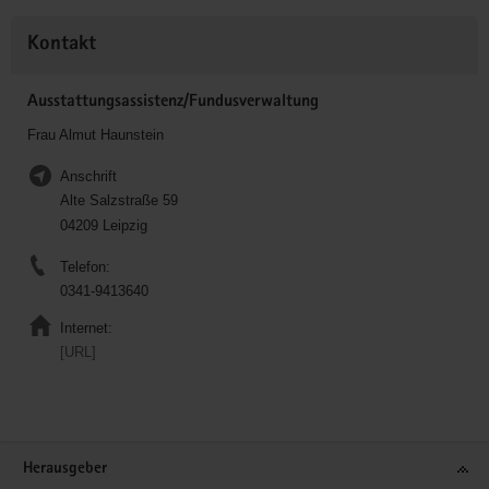
Kontakt
Ausstattungsassistenz/Fundusverwaltung
Frau Almut Haunstein
Anschrift
Alte Salzstraße 59
04209 Leipzig
Telefon:
0341-9413640
Internet:
[URL]
Service
Herausgeber