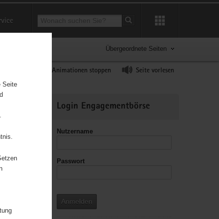
Suchbegriff
rvice
Suche starten
Übergeordnete Seiten
ast erhöhen
Animationen stoppen
Seite vorlesen
 Seite
nd
Weitere
Login Engagementbörse
Informationen
.
Nutzername
tnis.
hronik
Setzen
Passwort
enioren im
n
tsarbeit
lt
g/
Anmelden
 und
itung