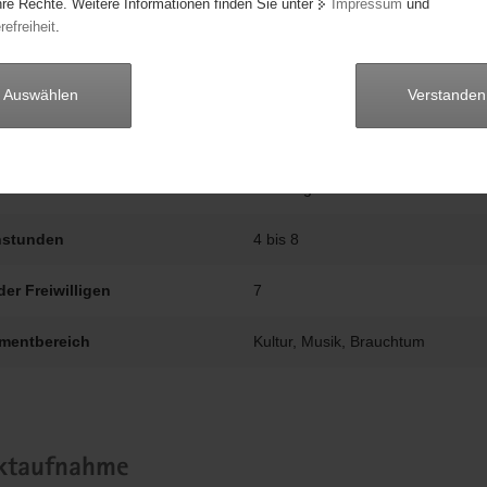
hre Rechte. Weitere Informationen finden Sie unter
Impressum
und
keitsarbeit (Presse, historische Kalender …)
refreiheit
.
beginn
01.01.2018
Auswählen
Verstanden
dauer
unbegrente Fortführung
Mechelgrün
stunden
4 bis 8
der Freiwilligen
7
mentbereich
Kultur, Musik, Brauchtum
ktaufnahme