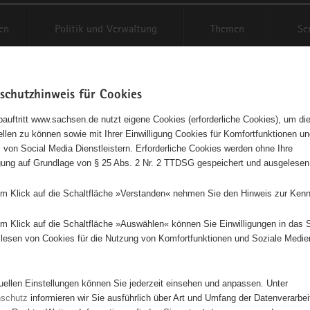
en
Politik und Verwaltung
Themen
Se
schutzhinweis für Cookies
Schriftgröße anpassen
Kontr
auftritt www.sachsen.de nutzt eigene Cookies (erforderliche Cookies), um die
tellen zu können sowie mit Ihrer Einwilligung Cookies für Komfortfunktionen u
onik Mechelgrün und
t
 von Social Media Dienstleistern. Erforderliche Cookies werden ohne Ihre
igung auf Grundlage von § 25 Abs. 2 Nr. 2 TTDSG gespeichert und ausgelesen
ntlichkeitsarbeit
em Klick auf die Schaltfläche »Verstanden« nehmen Sie den Hinweis zur Kenn
ührung der Erfolge der 750-Jahrfeier Mechelgrün soll die begonnene C
em Klick auf die Schaltfläche »Auswählen« können Sie Einwilligungen in das 
rtgeschrieben werden. Umfangreiche Recherchen, Befragung unserer S
lesen von Cookies für die Nutzung von Komfortfunktionen und Soziale Medie
e gemeinsame Sichtung und Aufarbeitung, Darstellung und Öffentlichkei
abe unseres Chronik-Teams. Schwerpunkte sind u.a. auch auf den Erha
schützter Werte und die Heimatpflege. Dokumentation Dorfentwicklun
tuellen Einstellungen können Sie jederzeit einsehen und anpassen. Unter
ngen u.a. Schloss und Rittergüter Bundesweite Recherchen zu Kirche
nschutz
informieren wir Sie ausführlich über Art und Umfang der Datenverarbe
echelgrün Sichtung und Aufarbeitung von gefundenen Archivmaterial