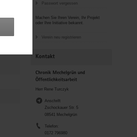
Passwort vergessen
Machen Sie Ihren Verein, Ihr Projekt
oder Ihre Initiative bekannt.
Verein neu registrieren
Kontakt
Chronik Mechelgrün und
Öffentlichkeitsarbeit
Herr Rene Turczyk
Anschrift
Zschockauer Str. 5
08541 Mechelgrün
Telefon:
0172 796980