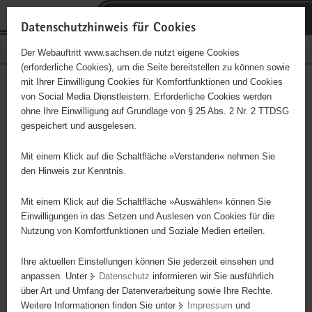
P
Portalübergreifende
o
H
Navigation
Datenschutzhinweis für Cookies
r
a
S
Bürgerschaftliches Engagement
Der Webauftritt www.sachsen.de nutzt eigene Cookies
t
u
e
(erforderliche Cookies), um die Seite bereitstellen zu können sowie
a
p
r
mit Ihrer Einwilligung Cookies für Komfortfunktionen und Cookies
l
t
v
EC-Arbeit mit Kindern &
Hauptinhalt
von Social Media Dienstleistern. Erforderliche Cookies werden
ü
i
i
ohne Ihre Einwilligung auf Grundlage von § 25 Abs. 2 Nr. 2 TTDSG
Teenagern in
b
n
c
gespeichert und ausgelesen.
e
h
e
Markneukirchen
r
a
Mit einem Klick auf die Schaltfläche »Verstanden« nehmen Sie
g
l
den Hinweis zur Kenntnis.
r
t
e
Mit einem Klick auf die Schaltfläche »Auswählen« können Sie
Dieses Projekt ist besonders für Kinder und
i
Einwilligungen in das Setzen und Auslesen von Cookies für die
Jugendliche geeignet.
Nutzung von Komfortfunktionen und Soziale Medien erteilen.
f
e
Ihre aktuellen Einstellungen können Sie jederzeit einsehen und
n
Betreuung der Kinder & Teenager in ihren verschiedenen Kreises,
anpassen. Unter
Datenschutz
informieren wir Sie ausführlich
d
Ausgestaltung der Kinderstunde, des Mädchenkreises oder
über Art und Umfang der Datenverarbeitung sowie Ihre Rechte.
e
Jungskreises, Planung und Ausgestaltung des
Weitere Informationen finden Sie unter
Impressum
und
N