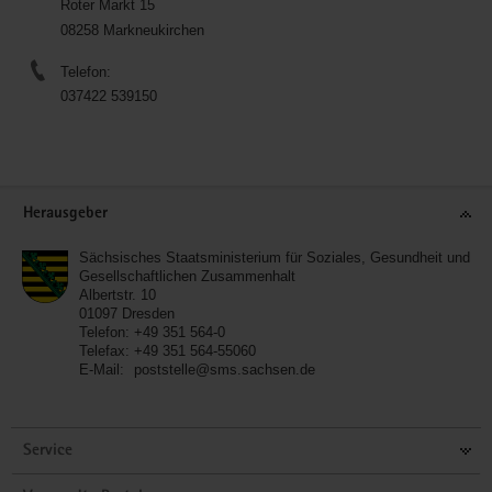
Roter Markt 15
08258 Markneukirchen
Telefon:
037422 539150
Service
Herausgeber
Sächsisches Staatsministerium für Soziales, Gesundheit und
Gesellschaftlichen Zusammenhalt
Albertstr. 10
01097
Dresden
Telefon:
+49 351 564-0
Telefax:
+49 351 564-55060
E-Mail:
poststelle@sms.sachsen.de
Service