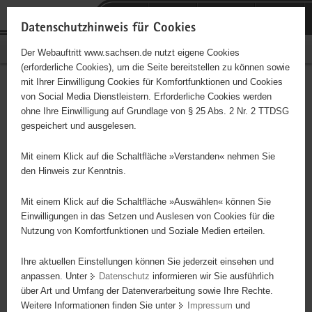
P
Portalübergreifende
o
H
Navigation
Datenschutzhinweis für Cookies
r
a
S
Bürgerschaftliches Engagement
Der Webauftritt www.sachsen.de nutzt eigene Cookies
t
u
e
(erforderliche Cookies), um die Seite bereitstellen zu können sowie
a
p
r
mit Ihrer Einwilligung Cookies für Komfortfunktionen und Cookies
l
t
v
Betreuung von Behinderten,
Hauptinhalt
von Social Media Dienstleistern. Erforderliche Cookies werden
ü
i
i
ohne Ihre Einwilligung auf Grundlage von § 25 Abs. 2 Nr. 2 TTDSG
chron. Kranken und Senioren
b
n
c
gespeichert und ausgelesen.
e
h
e
in Reichenbach und
r
a
Mit einem Klick auf die Schaltfläche »Verstanden« nehmen Sie
g
l
den Hinweis zur Kenntnis.
Umgebung
r
t
e
Mit einem Klick auf die Schaltfläche »Auswählen« können Sie
i
Einwilligungen in das Setzen und Auslesen von Cookies für die
Wir kümmern uns um Behinderte, chronisch Kranke, Senioren /
Nutzung von Komfortfunktionen und Soziale Medien erteilen.
f
Rentner, Opfer von Unfällen und Gewalt, Sozialhilfeempfänger,
e
Arbeitslose. Dabei umfasst unsere Arbeit folgende Aufgaben: -
Ihre aktuellen Einstellungen können Sie jederzeit einsehen und
n
Informationen zu Hilfsangeboten; - Hilfestellung beim Ausfüllen von
anpassen. Unter
Datenschutz
informieren wir Sie ausführlich
d
Formularen und Fragebögen; - Vorbereitung und Durchführung von
über Art und Umfang der Datenverarbeitung sowie Ihre Rechte.
e
Informationsveranstaltungen und Gesprächsrunden zu
Weitere Informationen finden Sie unter
Impressum
und
N