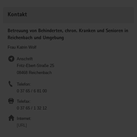
Kontakt
Betreuung von Behinderten, chron. Kranken und Senioren in
Reichenbach und Umgebung
Frau Katrin Wolf
Anschrift
Fritz-Ebert-Straße 25
08468 Reichenbach
Telefon:
0 37 65 / 6 81 00
Telefax:
0 37 65 / 1 32 12
Internet:
[URL]