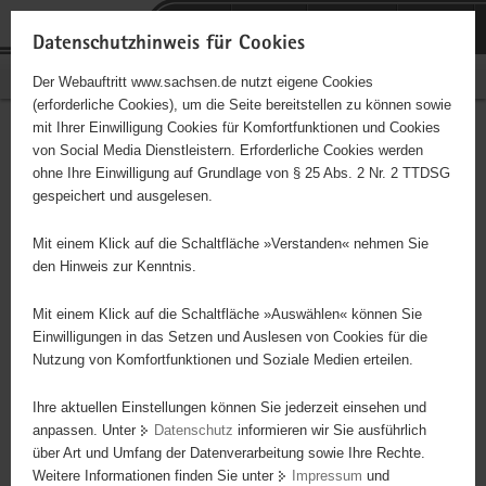
P
Portalübergreifende
o
H
Navigation
Datenschutzhinweis für Cookies
r
a
S
Bürgerschaftliches Engagement
Der Webauftritt www.sachsen.de nutzt eigene Cookies
t
u
e
(erforderliche Cookies), um die Seite bereitstellen zu können sowie
a
p
r
mit Ihrer Einwilligung Cookies für Komfortfunktionen und Cookies
l
t
v
KIT im Bereich Altlandkreis
Hauptinhalt
von Social Media Dienstleistern. Erforderliche Cookies werden
ü
i
i
ohne Ihre Einwilligung auf Grundlage von § 25 Abs. 2 Nr. 2 TTDSG
Annaberg
b
n
c
gespeichert und ausgelesen.
e
h
e
r
a
Mit einem Klick auf die Schaltfläche »Verstanden« nehmen Sie
g
l
den Hinweis zur Kenntnis.
r
t
e
Mit einem Klick auf die Schaltfläche »Auswählen« können Sie
i
Einwilligungen in das Setzen und Auslesen von Cookies für die
Nutzung von Komfortfunktionen und Soziale Medien erteilen.
f
e
Ihre aktuellen Einstellungen können Sie jederzeit einsehen und
n
anpassen. Unter
Datenschutz
informieren wir Sie ausführlich
d
über Art und Umfang der Datenverarbeitung sowie Ihre Rechte.
e
Weitere Informationen finden Sie unter
Impressum
und
N