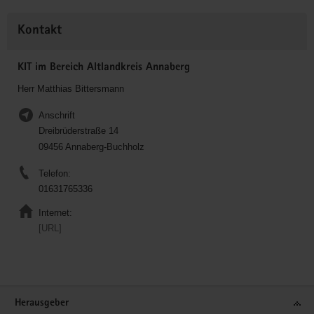
Kontakt
KIT im Bereich Altlandkreis Annaberg
Herr Matthias Bittersmann
Anschrift
Dreibrüderstraße 14
09456 Annaberg-Buchholz
Telefon:
01631765336
Internet:
[URL]
Service
Herausgeber