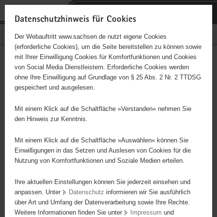
P
Portalübergreifende
o
H
Navigation
Datenschutzhinweis für Cookies
r
a
S
Bürgerschaftliches Engagement
Der Webauftritt www.sachsen.de nutzt eigene Cookies
t
u
e
(erforderliche Cookies), um die Seite bereitstellen zu können sowie
a
p
r
mit Ihrer Einwilligung Cookies für Komfortfunktionen und Cookies
l
t
v
Fahrgastvertretung Region
Hauptinhalt
von Social Media Dienstleistern. Erforderliche Cookies werden
ü
i
i
ohne Ihre Einwilligung auf Grundlage von § 25 Abs. 2 Nr. 2 TTDSG
Freiberg/ Mittelsachsen
b
n
c
gespeichert und ausgelesen.
e
h
e
r
a
Mit einem Klick auf die Schaltfläche »Verstanden« nehmen Sie
Vertretung der Interessen der Fahrgäste der Region. Gesucht sind
g
l
den Hinweis zur Kenntnis.
Nutzer des ÖPNV in der Region Freiberg bzw. Mittelsachsen,
r
t
welche sich für Verbesserungen des öffenlichen Verkehrs einsetzen
e
Mit einem Klick auf die Schaltfläche »Auswählen« können Sie
möchten.
i
Einwilligungen in das Setzen und Auslesen von Cookies für die
Nutzung von Komfortfunktionen und Soziale Medien erteilen.
f
e
Projektbeginn
01.09.2025
Ihre aktuellen Einstellungen können Sie jederzeit einsehen und
n
anpassen. Unter
Datenschutz
informieren wir Sie ausführlich
d
Projektdauer
unbegrenzt
über Art und Umfang der Datenverarbeitung sowie Ihre Rechte.
e
Weitere Informationen finden Sie unter
Impressum
und
N