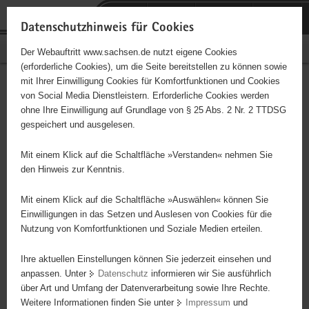
P
Portalübergreifende
o
H
Navigation
Datenschutzhinweis für Cookies
r
a
S
Bürgerschaftliches Engagement
Der Webauftritt www.sachsen.de nutzt eigene Cookies
t
u
e
(erforderliche Cookies), um die Seite bereitstellen zu können sowie
a
p
r
mit Ihrer Einwilligung Cookies für Komfortfunktionen und Cookies
l
t
v
Mitarbeit im
Hauptinhalt
von Social Media Dienstleistern. Erforderliche Cookies werden
ü
i
i
ohne Ihre Einwilligung auf Grundlage von § 25 Abs. 2 Nr. 2 TTDSG
Besucherbergwerk
b
n
c
gespeichert und ausgelesen.
e
h
e
Dorotheastollen
r
a
Mit einem Klick auf die Schaltfläche »Verstanden« nehmen Sie
g
l
den Hinweis zur Kenntnis.
r
t
e
Mit einem Klick auf die Schaltfläche »Auswählen« können Sie
i
Einwilligungen in das Setzen und Auslesen von Cookies für die
Nutzung von Komfortfunktionen und Soziale Medien erteilen.
f
e
Ihre aktuellen Einstellungen können Sie jederzeit einsehen und
n
anpassen. Unter
Datenschutz
informieren wir Sie ausführlich
d
über Art und Umfang der Datenverarbeitung sowie Ihre Rechte.
e
Weitere Informationen finden Sie unter
Impressum
und
N