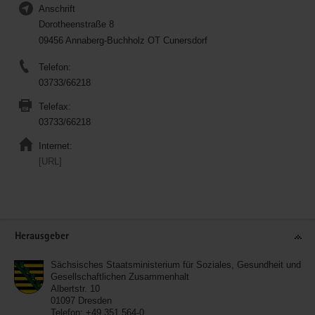
Anschrift
Dorotheenstraße 8
09456 Annaberg-Buchholz OT Cunersdorf
Telefon:
03733/66218
Telefax:
03733/66218
Internet:
[URL]
Service
Herausgeber
Sächsisches Staatsministerium für Soziales, Gesundheit und
Gesellschaftlichen Zusammenhalt
Albertstr. 10
01097
Dresden
Telefon:
+49 351 564-0