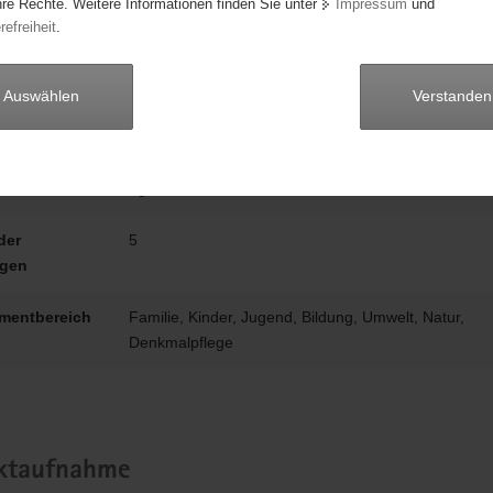
hre Rechte. Weitere Informationen finden Sie unter
Impressum
und
refreiheit
.
beginn
01.01.2025
dauer
1 Jahr
Auswählen
Verstanden
Jugendfreizeithof Grillenburg
stunden
egal
der
5
igen
mentbereich
Familie, Kinder, Jugend, Bildung, Umwelt, Natur,
Denkmalpflege
ktaufnahme