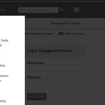
Suchbegriff
rvice
Suche starten
Übergeordnete Seiten
ast erhöhen
Animationen stoppen
Seite vorlesen
 Seite
nd
Weitere
Login Engagementbörse
Informationen
.
Nutzername
tnis.
Setzen
Passwort
n
im
Anmelden
itung