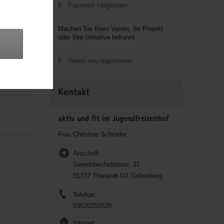
Passwort vergessen
Machen Sie Ihren Verein, Ihr Projekt
oder Ihre Initiative bekannt.
Verein neu registrieren
Kontakt
aktiv und fit im Jugendfreizeithof
Frau Christine Schröder
Anschrift
Seerenteichstrasse, 11
01737 Tharandt OT Grillenburg
Telefon:
03520250520
Internet: