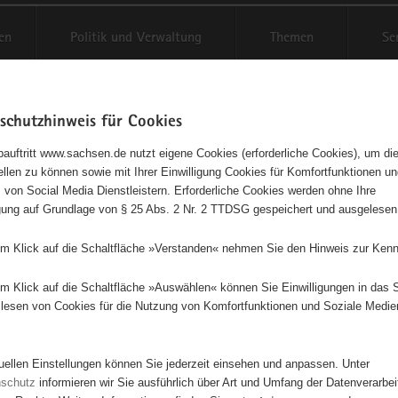
en
Politik und Verwaltung
Themen
Se
schutzhinweis für Cookies
Schriftgröße anpassen
Kontr
auftritt www.sachsen.de nutzt eigene Cookies (erforderliche Cookies), um die
tellen zu können sowie mit Ihrer Einwilligung Cookies für Komfortfunktionen u
v und fit im Jugendfreizeithof
t
 von Social Media Dienstleistern. Erforderliche Cookies werden ohne Ihre
igung auf Grundlage von § 25 Abs. 2 Nr. 2 TTDSG gespeichert und ausgelesen
em Klick auf die Schaltfläche »Verstanden« nehmen Sie den Hinweis zur Kenn
Dieses Projekt ist besonders für Kinder und Jugendliche geeignet.
em Klick auf die Schaltfläche »Auswählen« können Sie Einwilligungen in das 
lesen von Cookies für die Nutzung von Komfortfunktionen und Soziale Medie
für Kinder und Jugendliche im Bereich Umweltbildung entwickeln und
n Betreuertätigkeiten in den sächsischen Schulferien Unterstützung
keitsarbeit Neugestaltung und Pflege von Lernorten der Umweltbildung 
tuellen Einstellungen können Sie jederzeit einsehen und anpassen. Unter
zeithof
nschutz
informieren wir Sie ausführlich über Art und Umfang der Datenverarbe