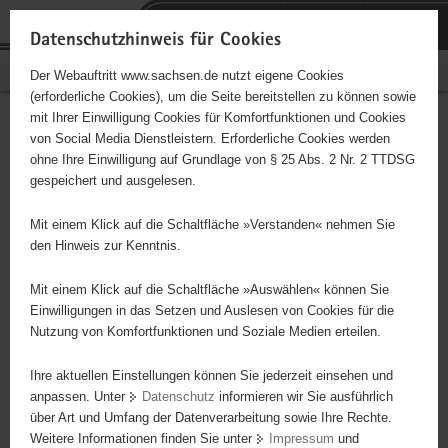
P
Portalübergreifende
o
H
Navigation
Datenschutzhinweis für Cookies
r
a
S
Bürgerschaftliches Engagement
Der Webauftritt www.sachsen.de nutzt eigene Cookies
t
u
e
(erforderliche Cookies), um die Seite bereitstellen zu können sowie
a
p
r
mit Ihrer Einwilligung Cookies für Komfortfunktionen und Cookies
l
t
v
One Single Breath -
Hauptinhalt
von Social Media Dienstleistern. Erforderliche Cookies werden
ü
i
i
ohne Ihre Einwilligung auf Grundlage von § 25 Abs. 2 Nr. 2 TTDSG
Förderung des Apnoe-
b
n
c
gespeichert und ausgelesen.
e
h
e
Tauchsports als Randsportart
r
a
Mit einem Klick auf die Schaltfläche »Verstanden« nehmen Sie
g
l
den Hinweis zur Kenntnis.
r
t
e
Mit einem Klick auf die Schaltfläche »Auswählen« können Sie
Dieses Projekt ist besonders für Kinder und
i
Einwilligungen in das Setzen und Auslesen von Cookies für die
Jugendliche geeignet.
Nutzung von Komfortfunktionen und Soziale Medien erteilen.
f
e
Ihre aktuellen Einstellungen können Sie jederzeit einsehen und
n
anpassen. Unter
Datenschutz
informieren wir Sie ausführlich
d
über Art und Umfang der Datenverarbeitung sowie Ihre Rechte.
e
Weitere Informationen finden Sie unter
Impressum
und
N