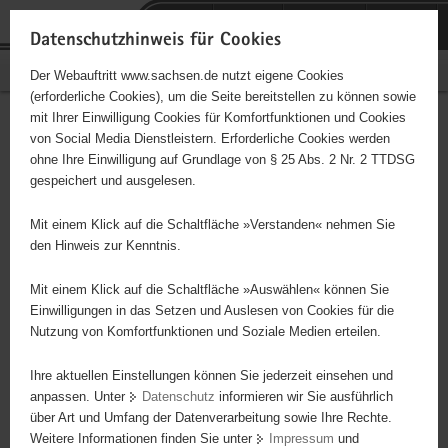
P
Portalübergreifende
o
H
Navigation
Datenschutzhinweis für Cookies
r
a
S
Bürgerschaftliches Engagement
Der Webauftritt www.sachsen.de nutzt eigene Cookies
t
u
e
(erforderliche Cookies), um die Seite bereitstellen zu können sowie
a
p
r
mit Ihrer Einwilligung Cookies für Komfortfunktionen und Cookies
l
t
v
Be a Game Changer: Werde
Hauptinhalt
von Social Media Dienstleistern. Erforderliche Cookies werden
ü
i
i
ohne Ihre Einwilligung auf Grundlage von § 25 Abs. 2 Nr. 2 TTDSG
Trainer für unsere Mädchen-
b
n
c
gespeichert und ausgelesen.
e
h
e
& Frauen-Teams!
r
a
Mit einem Klick auf die Schaltfläche »Verstanden« nehmen Sie
g
l
den Hinweis zur Kenntnis.
r
t
e
Mit einem Klick auf die Schaltfläche »Auswählen« können Sie
Dieses Projekt ist besonders für Kinder und
i
Einwilligungen in das Setzen und Auslesen von Cookies für die
Jugendliche geeignet.
Nutzung von Komfortfunktionen und Soziale Medien erteilen.
f
e
Ihre aktuellen Einstellungen können Sie jederzeit einsehen und
n
Du liebst Basketball und willst Frauenpower aufs Spielfeld bringen?
anpassen. Unter
Datenschutz
informieren wir Sie ausführlich
d
Dann komm zu den URBANICS und setze als ehrenamtlicher
über Art und Umfang der Datenverarbeitung sowie Ihre Rechte.
e
Trainer ein Zeichen! Unser Ziel: Mädchen- und Frauen-Basketball
Weitere Informationen finden Sie unter
Impressum
und
N