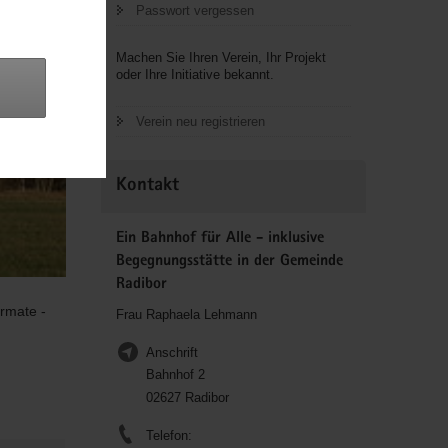
Passwort vergessen
Machen Sie Ihren Verein, Ihr Projekt
oder Ihre Initiative bekannt.
Verein neu registrieren
Kontakt
Ein Bahnhof für Alle - inklusive
Begegnungsstätte in der Gemeinde
Radibor
rmate -
Frau Raphaela Lehmann
Anschrift
Bahnhof 2
02627 Radibor
Telefon: