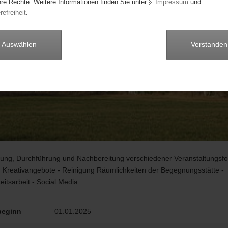
hre Rechte. Weitere Informationen finden Sie unter
Impressum
und
refreiheit
.
Auswählen
Verstanden
itung, Durchführung und Nachbereitung verschiedener Veranstaltungsfo
g Kreativangebote - Reinigung Räumlichkeiten der Begegnungsstätte -
keitsarbeit - Social Media
beginn
01.01.2025