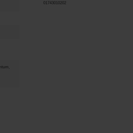
01743010202
chtum,