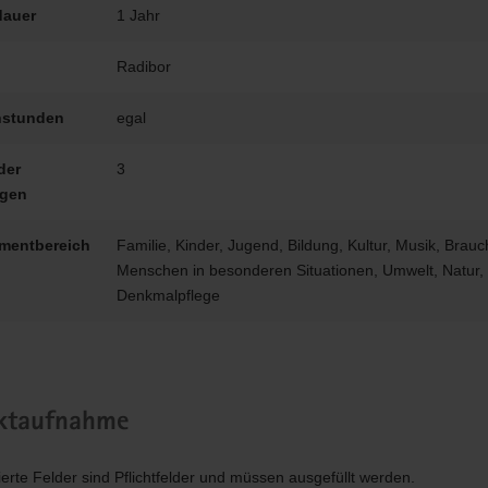
dauer
1 Jahr
Radibor
stunden
egal
der
3
igen
mentbereich
Familie, Kinder, Jugend, Bildung, Kultur, Musik, Brau
Menschen in besonderen Situationen, Umwelt, Natur,
Denkmalpflege
ktaufnahme
ierte Felder sind Pflichtfelder und müssen ausgefüllt werden.