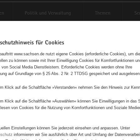
en
Politik und Verwaltung
Themen
Se
schutzhinweis für Cookies
Schriftgröße anpassen
Kontr
auftritt www.sachsen.de nutzt eigene Cookies (erforderliche Cookies), um die
tellen zu können sowie mit Ihrer Einwilligung Cookies für Komfortfunktionen u
Bahnhof für Alle - inklusive
t
 von Social Media Dienstleistern. Erforderliche Cookies werden ohne Ihre
igung auf Grundlage von § 25 Abs. 2 Nr. 2 TTDSG gespeichert und ausgelesen
gnungsstätte in der Gemeinde
em Klick auf die Schaltfläche »Verstanden« nehmen Sie den Hinweis zur Kenn
bor
em Klick auf die Schaltfläche »Auswählen« können Sie Einwilligungen in das 
lesen von Cookies für die Nutzung von Komfortfunktionen und Soziale Medie
tuellen Einstellungen können Sie jederzeit einsehen und anpassen. Unter
nschutz
informieren wir Sie ausführlich über Art und Umfang der Datenverarbe