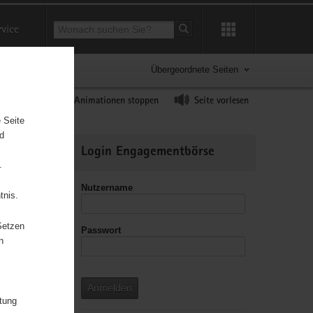
Suchbegriff
rvice
Suche starten
Übergeordnete Seiten
ast erhöhen
Animationen stoppen
Seite vorlesen
 Seite
nd
Weitere
Login Engagementbörse
Informationen
.
Nutzername
tnis.
Setzen
Passwort
n
Anmelden
itung