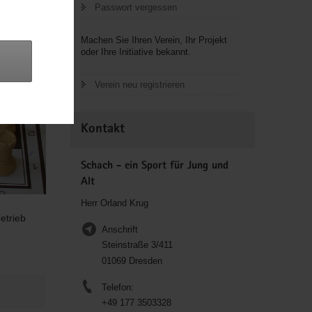
Passwort vergessen
Machen Sie Ihren Verein, Ihr Projekt
oder Ihre Initiative bekannt.
Verein neu registrieren
Kontakt
Schach - ein Sport für Jung und
Alt
Herr Orland Krug
etrieb
Anschrift
Steinstraße 3/411
01069 Dresden
Telefon:
+49 177 3503328