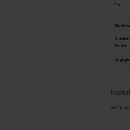
Ort
Wochen
Anzahl 
Freiwill
Engage
Konta
Mit * mark