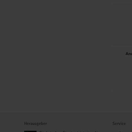
An
Service
Herausgeber
Service