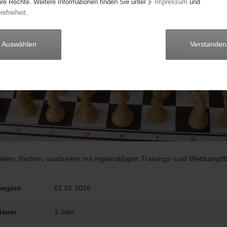
hre Rechte. Weitere Informationen finden Sie unter
Impressum
und
refreiheit
.
Auswählen
Verstanden
elen, fördern, ausbreiten mit regelmäßigen Trainings- und Wettkampfb
beginn
01.01.2026
dauer
1 Jahr