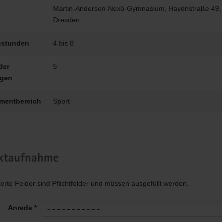
Martin-Andersen-Nexö-Gymnasium, Haydnstraße 49,
Dresden
stunden
4 bis 8
der
5
igen
mentbereich
Sport
ktaufnahme
ierte Felder sind Pflichtfelder und müssen ausgefüllt werden.
Anrede *