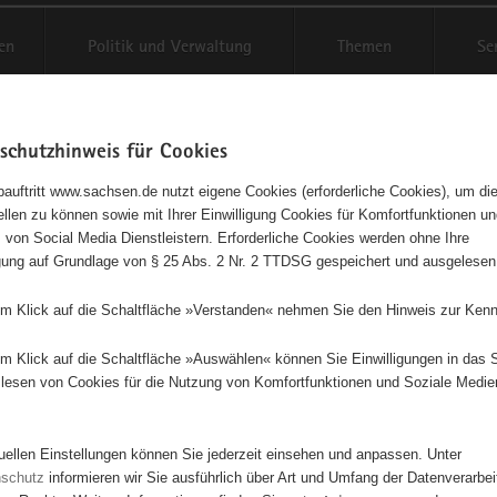
en
Politik und Verwaltung
Themen
Se
schutzhinweis für Cookies
Schriftgröße anpassen
Kontr
auftritt www.sachsen.de nutzt eigene Cookies (erforderliche Cookies), um die
tellen zu können sowie mit Ihrer Einwilligung Cookies für Komfortfunktionen u
ch - ein Sport für Jung und A
t
 von Social Media Dienstleistern. Erforderliche Cookies werden ohne Ihre
igung auf Grundlage von § 25 Abs. 2 Nr. 2 TTDSG gespeichert und ausgelesen
em Klick auf die Schaltfläche »Verstanden« nehmen Sie den Hinweis zur Kenn
Dieses Projekt ist besonders für Kinder und Jugendliche geeignet.
em Klick auf die Schaltfläche »Auswählen« können Sie Einwilligungen in das 
lesen von Cookies für die Nutzung von Komfortfunktionen und Soziale Medie
tuellen Einstellungen können Sie jederzeit einsehen und anpassen. Unter
nschutz
informieren wir Sie ausführlich über Art und Umfang der Datenverarbe