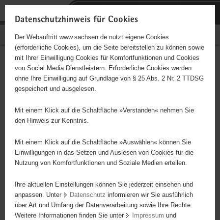
P
Portalübergreifende
o
H
Navigation
Datenschutzhinweis für Cookies
r
a
S
Bürgerschaftliches Engagement
Der Webauftritt www.sachsen.de nutzt eigene Cookies
t
u
e
(erforderliche Cookies), um die Seite bereitstellen zu können sowie
a
p
r
mit Ihrer Einwilligung Cookies für Komfortfunktionen und Cookies
l
t
v
Niederschwelliger Zugang zu
Hauptinhalt
von Social Media Dienstleistern. Erforderliche Cookies werden
ü
i
i
ohne Ihre Einwilligung auf Grundlage von § 25 Abs. 2 Nr. 2 TTDSG
Sportangeboten durch
b
n
c
gespeichert und ausgelesen.
e
h
e
Mobilität im ländlichen
r
a
Mit einem Klick auf die Schaltfläche »Verstanden« nehmen Sie
g
l
den Hinweis zur Kenntnis.
Raum
r
t
e
Mit einem Klick auf die Schaltfläche »Auswählen« können Sie
i
Einwilligungen in das Setzen und Auslesen von Cookies für die
Nutzung von Komfortfunktionen und Soziale Medien erteilen.
f
Dieses Projekt ist besonders für Kinder und
e
Jugendliche geeignet.
Ihre aktuellen Einstellungen können Sie jederzeit einsehen und
n
anpassen. Unter
Datenschutz
informieren wir Sie ausführlich
d
über Art und Umfang der Datenverarbeitung sowie Ihre Rechte.
e
Hauptziel des Projektes ist es die ehrenamtlich engagierten
Weitere Informationen finden Sie unter
Impressum
und
N