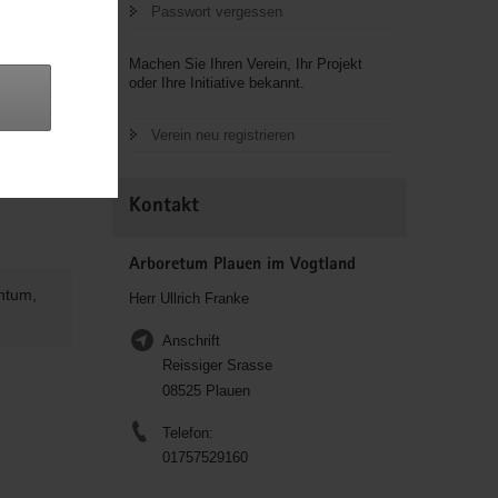
Passwort vergessen
Machen Sie Ihren Verein, Ihr Projekt
oder Ihre Initiative bekannt.
Verein neu registrieren
Kontakt
Arboretum Plauen im Vogtland
chtum,
Herr Ullrich Franke
Anschrift
Reissiger Srasse
08525 Plauen
Telefon:
01757529160