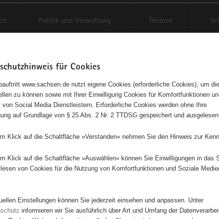
en
Politik und Verwaltung
Themen
Se
schutzhinweis für Cookies
Schriftgröße anpassen
Kontr
auftritt www.sachsen.de nutzt eigene Cookies (erforderliche Cookies), um die
tellen zu können sowie mit Ihrer Einwilligung Cookies für Komfortfunktionen u
retum Plauen im Vogtland
t
 von Social Media Dienstleistern. Erforderliche Cookies werden ohne Ihre
igung auf Grundlage von § 25 Abs. 2 Nr. 2 TTDSG gespeichert und ausgelesen
em Klick auf die Schaltfläche »Verstanden« nehmen Sie den Hinweis zur Kenn
Dieses Projekt ist besonders für Kinder und Jugendliche geeignet.
em Klick auf die Schaltfläche »Auswählen« können Sie Einwilligungen in das 
lesen von Cookies für die Nutzung von Komfortfunktionen und Soziale Medie
g und Betreibung eines Arboretums, einem Baumpark, mit 10 verschied
n. Unter anderem Apothekergarten, Pinetum (Nadelbaumquartier), Quar
osarium, Wildobstwiese, Wald der Zukunft.
tuellen Einstellungen können Sie jederzeit einsehen und anpassen. Unter
nschutz
informieren wir Sie ausführlich über Art und Umfang der Datenverarbe