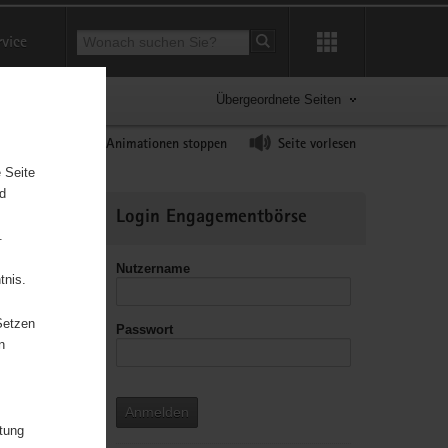
Suchbegriff
rvice
Suche starten
Übergeordnete Seiten
ast erhöhen
Animationen stoppen
Seite vorlesen
 Seite
nd
Weitere
Login Engagementbörse
Informationen
.
Nutzername
tnis.
Setzen
Passwort
n
enen
tier
Anmelden
itung