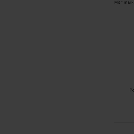
Mit * mark
Po