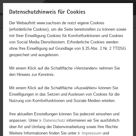
P
Portalübergreifende
o
H
Navigation
Datenschutzhinweis für Cookies
r
a
S
Bürgerschaftliches Engagement
Der Webauftritt www.sachsen.de nutzt eigene Cookies
t
u
e
(erforderliche Cookies), um die Seite bereitstellen zu können sowie
a
p
r
mit Ihrer Einwilligung Cookies für Komfortfunktionen und Cookies
l
t
v
Chorleitung
Hauptinhalt
von Social Media Dienstleistern. Erforderliche Cookies werden
ü
i
i
ohne Ihre Einwilligung auf Grundlage von § 25 Abs. 2 Nr. 2 TTDSG
b
n
c
gespeichert und ausgelesen.
e
h
e
Leitung der wöchentlichen Chorproben und Organisation der
r
a
Auftritte, Notenpflege
Mit einem Klick auf die Schaltfläche »Verstanden« nehmen Sie
g
l
den Hinweis zur Kenntnis.
r
t
Projektbeginn
01.01.2026
e
Mit einem Klick auf die Schaltfläche »Auswählen« können Sie
i
Einwilligungen in das Setzen und Auslesen von Cookies für die
Projektdauer
1 Jahr
Nutzung von Komfortfunktionen und Soziale Medien erteilen.
f
e
Ort
08451 Crimmits
Ihre aktuellen Einstellungen können Sie jederzeit einsehen und
n
anpassen. Unter
Datenschutz
informieren wir Sie ausführlich
d
über Art und Umfang der Datenverarbeitung sowie Ihre Rechte.
Wochenstunden
2 bis 4
e
Weitere Informationen finden Sie unter
Impressum
und
N