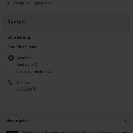
Verein neu registrieren
Kontakt
Chorleitung
Frau Elke Franke
Anschrift
Kirchplatz 3
08451 Crimmitschau
Telefon:
03762/2470
Service
Herausgeber
Sächsisches Staatsministerium für Soziales, Gesundheit und