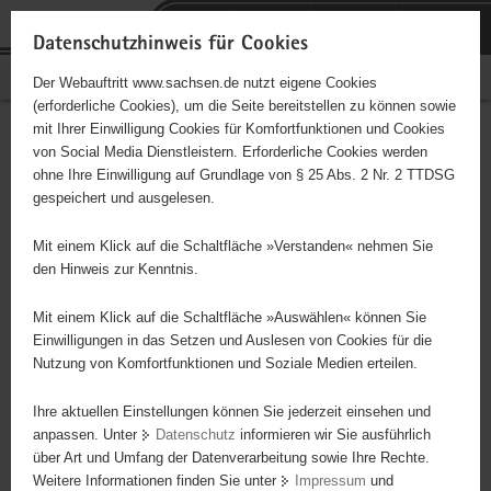
P
Portalübergreifende
o
H
Navigation
Datenschutzhinweis für Cookies
r
a
S
Bürgerschaftliches Engagement
Der Webauftritt www.sachsen.de nutzt eigene Cookies
t
u
e
(erforderliche Cookies), um die Seite bereitstellen zu können sowie
a
p
r
mit Ihrer Einwilligung Cookies für Komfortfunktionen und Cookies
l
t
v
Aktive und sportliche
Hauptinhalt
von Social Media Dienstleistern. Erforderliche Cookies werden
ü
i
i
ohne Ihre Einwilligung auf Grundlage von § 25 Abs. 2 Nr. 2 TTDSG
Freizeitgestaltung
b
n
c
gespeichert und ausgelesen.
e
h
e
r
a
Mit einem Klick auf die Schaltfläche »Verstanden« nehmen Sie
g
l
den Hinweis zur Kenntnis.
Dieses Projekt ist besonders für Kinder und
r
t
Jugendliche geeignet.
e
Mit einem Klick auf die Schaltfläche »Auswählen« können Sie
i
Einwilligungen in das Setzen und Auslesen von Cookies für die
Nutzung von Komfortfunktionen und Soziale Medien erteilen.
f
Tätigkeit als Übungsleiter - Betreuung einer Mannschaft im Kinder-
e
bzw. Jugendbereich
Ihre aktuellen Einstellungen können Sie jederzeit einsehen und
n
anpassen. Unter
Datenschutz
informieren wir Sie ausführlich
d
über Art und Umfang der Datenverarbeitung sowie Ihre Rechte.
e
Projektbeginn
01.01.2026
Weitere Informationen finden Sie unter
Impressum
und
N