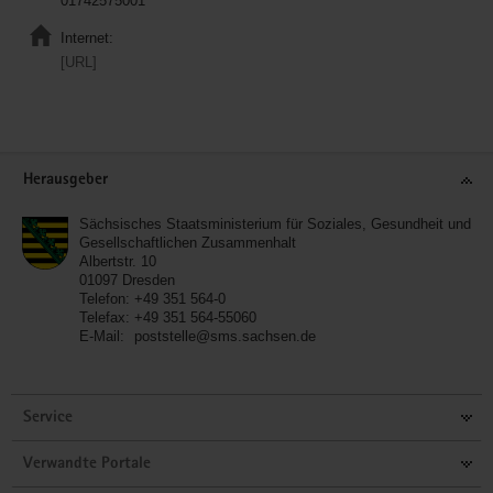
01742575001
Internet:
[URL]
Service
Herausgeber
Sächsisches Staatsministerium für Soziales, Gesundheit und
Gesellschaftlichen Zusammenhalt
Albertstr. 10
01097
Dresden
Telefon:
+49 351 564-0
Telefax:
+49 351 564-55060
E-Mail:
poststelle@sms.sachsen.de
Service
Verwandte Portale