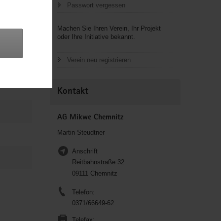
leibt und
Passwort vergessen
mikwe.html
Machen Sie Ihren Verein, Ihr Projekt
oder Ihre Initiative bekannt.
Verein neu registrieren
Kontakt
AG Mikwe Chemnitz
Martin Steudtner
Anschrift
Reitbahnstraße 32
09111 Chemnitz
Telefon:
0371/66649-62
Telefax: