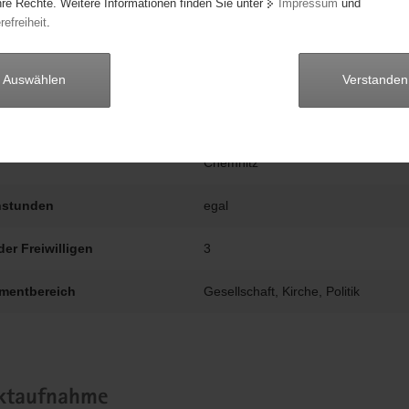
er Zeit der Einhausung und Beobachtung im öffentlichen Bewusstsein b
hre Rechte. Weitere Informationen finden Sie unter
Impressum
und
refreiheit
.
angemessen präsentiert wird. https://mikwe-chemnitz.de/ueber-uns/ag-
beginn
18.01.2025
Auswählen
Verstanden
dauer
unbegrenzt
Chemnitz
stunden
egal
der Freiwilligen
3
mentbereich
Gesellschaft, Kirche, Politik
ktaufnahme