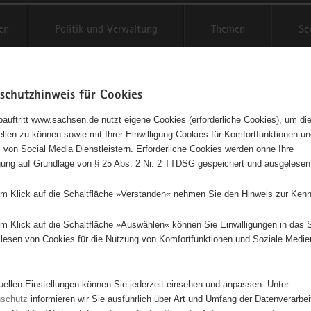
en
Politik und Verwaltung
Themen
Se
schutzhinweis für Cookies
Schriftgröße anpassen
Kontr
auftritt www.sachsen.de nutzt eigene Cookies (erforderliche Cookies), um die
tellen zu können sowie mit Ihrer Einwilligung Cookies für Komfortfunktionen u
Mikwe Chemnitz
t
 von Social Media Dienstleistern. Erforderliche Cookies werden ohne Ihre
igung auf Grundlage von § 25 Abs. 2 Nr. 2 TTDSG gespeichert und ausgelesen
unerwarteten und sensationellen Entdeckung der jüdischen Mikwe hat 
em Klick auf die Schaltfläche »Verstanden« nehmen Sie den Hinweis zur Kenn
-Bürgerinitiative aus dem Reitbahnviertel einen Beratungskreis ins Leb
ei dem Mitglieder aus Verwaltung, Wissenschaft, Religion, Kultur und
em Klick auf die Schaltfläche »Auswählen« können Sie Einwilligungen in das 
aft einmal im Monat zusammenkommen. In gemeinsamer Abstimmung u
lesen von Cookies für die Nutzung von Komfortfunktionen und Soziale Medie
we den Erhalt und die Präsentation dieses fragilen Kleinods der Stadtg
deutung des Funds gerecht zu werden, müssen langfristige Perspekti
 werden – insbesondere zur Einbindung in die dort entstehenden und
tuellen Einstellungen können Sie jederzeit einsehen und anpassen. Unter
en Gebäudekomplexe. Ebenso wichtig ist mittelfristig dafür zu sorgen,
nschutz
informieren wir Sie ausführlich über Art und Umfang der Datenverarbe