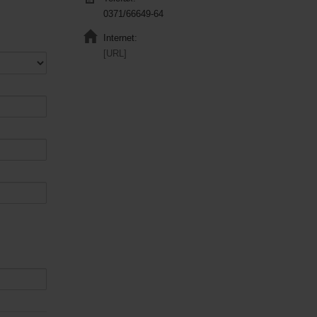
0371/66649-64
Internet:
[URL]