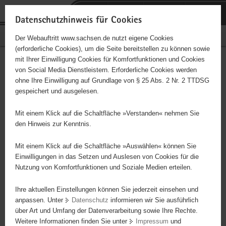
P
Portalübergreifende
o
H
Navigation
Datenschutzhinweis für Cookies
r
a
S
Bürgerschaftliches Engagement
Der Webauftritt www.sachsen.de nutzt eigene Cookies
t
u
e
(erforderliche Cookies), um die Seite bereitstellen zu können sowie
a
p
r
mit Ihrer Einwilligung Cookies für Komfortfunktionen und Cookies
l
t
v
Kreative soziokulturelle
Hauptinhalt
von Social Media Dienstleistern. Erforderliche Cookies werden
ü
i
i
ohne Ihre Einwilligung auf Grundlage von § 25 Abs. 2 Nr. 2 TTDSG
Angebote, Kunst und Kultur
b
n
c
gespeichert und ausgelesen.
e
h
e
für Frauen, Kinder,
r
a
Mit einem Klick auf die Schaltfläche »Verstanden« nehmen Sie
g
l
den Hinweis zur Kenntnis.
Jugendliche
r
t
e
Mit einem Klick auf die Schaltfläche »Auswählen« können Sie
i
Einwilligungen in das Setzen und Auslesen von Cookies für die
Nutzung von Komfortfunktionen und Soziale Medien erteilen.
f
Dieses Projekt ist besonders für Kinder und
e
Jugendliche geeignet.
Ihre aktuellen Einstellungen können Sie jederzeit einsehen und
n
anpassen. Unter
Datenschutz
informieren wir Sie ausführlich
d
über Art und Umfang der Datenverarbeitung sowie Ihre Rechte.
e
Weitere Informationen finden Sie unter
Impressum
und
N