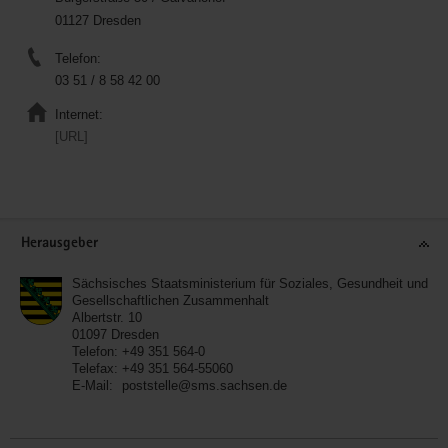
01127 Dresden
Telefon:
03 51 / 8 58 42 00
Internet:
[URL]
Service
Herausgeber
Sächsisches Staatsministerium für Soziales, Gesundheit und
Gesellschaftlichen Zusammenhalt
Albertstr. 10
01097
Dresden
Telefon:
+49 351 564-0
Telefax:
+49 351 564-55060
E-Mail:
poststelle@sms.sachsen.de