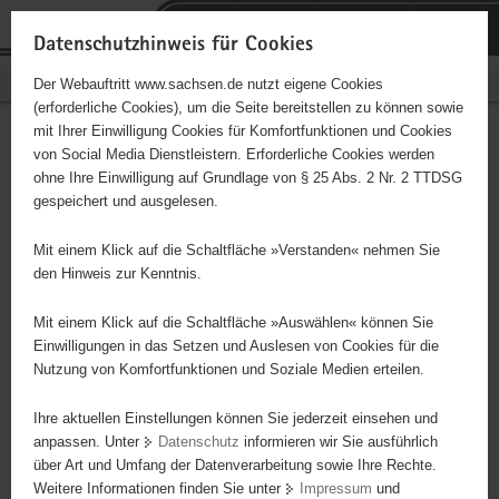
P
Portalübergreifende
o
H
Navigation
Datenschutzhinweis für Cookies
r
a
S
Bürgerschaftliches Engagement
Der Webauftritt www.sachsen.de nutzt eigene Cookies
t
u
e
(erforderliche Cookies), um die Seite bereitstellen zu können sowie
a
p
r
mit Ihrer Einwilligung Cookies für Komfortfunktionen und Cookies
l
t
v
Ehrenamtliches Engagement
Hauptinhalt
von Social Media Dienstleistern. Erforderliche Cookies werden
ü
i
i
ohne Ihre Einwilligung auf Grundlage von § 25 Abs. 2 Nr. 2 TTDSG
in der Universitätsbibliothek
b
n
c
gespeichert und ausgelesen.
e
h
e
r
a
Mit einem Klick auf die Schaltfläche »Verstanden« nehmen Sie
g
l
den Hinweis zur Kenntnis.
r
t
e
Mit einem Klick auf die Schaltfläche »Auswählen« können Sie
i
Einwilligungen in das Setzen und Auslesen von Cookies für die
Nutzung von Komfortfunktionen und Soziale Medien erteilen.
f
e
Ihre aktuellen Einstellungen können Sie jederzeit einsehen und
n
Sie suchen eine sinnstiftende Beschäftigung in Ihrer Freizeit und
anpassen. Unter
Datenschutz
informieren wir Sie ausführlich
d
wollen sich ehrenamtlich engagieren? Wissen teilen, Literatur und
über Art und Umfang der Datenverarbeitung sowie Ihre Rechte.
e
Information, aber auch Lernräume samt ihrer technischen
Weitere Informationen finden Sie unter
Impressum
und
N