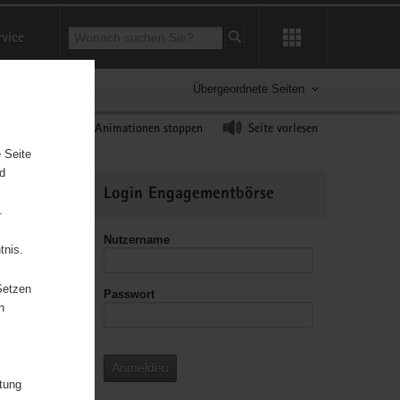
Suchbegriff
rvice
Suche starten
Übergeordnete Seiten
ast erhöhen
Animationen stoppen
Seite vorlesen
 Seite
nd
Weitere
Login Engagementbörse
Informationen
.
Nutzername
tnis.
Setzen
Passwort
n
n ein ihrem
n nicht
Anmelden
uweise, wo
itung
en und