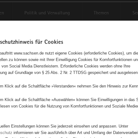
en
Politik und Verwaltung
Themen
Se
schutzhinweis für Cookies
Schriftgröße anpassen
Kontr
auftritt www.sachsen.de nutzt eigene Cookies (erforderliche Cookies), um die
tellen zu können sowie mit Ihrer Einwilligung Cookies für Komfortfunktionen u
l Rangers Zwickau-Neuplanitz
t
 von Social Media Dienstleistern. Erforderliche Cookies werden ohne Ihre
igung auf Grundlage von § 25 Abs. 2 Nr. 2 TTDSG gespeichert und ausgelesen
em Klick auf die Schaltfläche »Verstanden« nehmen Sie den Hinweis zur Kenn
Dieses Projekt ist besonders für Kinder und Jugendliche geeignet.
em Klick auf die Schaltfläche »Auswählen« können Sie Einwilligungen in das 
lesen von Cookies für die Nutzung von Komfortfunktionen und Soziale Medie
eiter tragen dazu bei, dass die Rangers bei ihren wöchentlichen Treffe
tand entsprechendes Programm durchlaufen. Die Programme beinhalte
or-Romantik, sondern ein großes Pensum an Vermittlung von Wissen,
tuellen Einstellungen können Sie jederzeit einsehen und anpassen. Unter
en und pädagogischen Impulsen. Die Kinder erlernen z.B. die Campba
nschutz
informieren wir Sie ausführlich über Art und Umfang der Datenverarbe
mit Holzstangen gebaut und mit Seilen verbunden wird. Brennholz säg