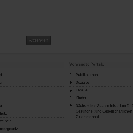
Absenden
Verwandte Portale
ht
Publikationen
sum
Soziales
Familie
Kinder
ur
Sächsisches Staatsministerium für 
Gesundheit und Gesellschaftlichen
hutz
Zusammenhalt
freiheit
renzgesetz