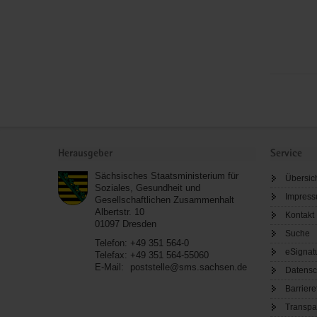
Service
Herausgeber
Service
Sächsisches Staatsministerium für
Übersic
Soziales, Gesundheit und
Impres
Gesellschaftlichen Zusammenhalt
Albertstr. 10
Kontakt
01097
Dresden
Suche
Telefon:
+49 351 564-0
eSignat
Telefax:
+49 351 564-55060
E-Mail:
poststelle@sms.sachsen.de
Datensc
Barriere
Transpa