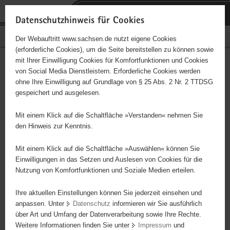
P
Portalübergreifende
o
H
Navigation
Datenschutzhinweis für Cookies
r
a
S
Bürgerschaftliches Engagement
Der Webauftritt www.sachsen.de nutzt eigene Cookies
t
u
e
(erforderliche Cookies), um die Seite bereitstellen zu können sowie
a
p
r
mit Ihrer Einwilligung Cookies für Komfortfunktionen und Cookies
l
t
v
Aufarbeitung der
Hauptinhalt
von Social Media Dienstleistern. Erforderliche Cookies werden
ü
i
i
ohne Ihre Einwilligung auf Grundlage von § 25 Abs. 2 Nr. 2 TTDSG
Stadtgeschichte
b
n
c
gespeichert und ausgelesen.
e
h
e
r
a
Mit einem Klick auf die Schaltfläche »Verstanden« nehmen Sie
Bearbeitung verschiedener Bestände bzw. Sammlungen im
g
l
den Hinweis zur Kenntnis.
Stadtarchiv Mittweida (z.B. Zeitungsausschnittsammlung,
r
t
Handbibliothek, Foto-, Karten-, Pläne- oder Postkartensammlung).
e
Mit einem Klick auf die Schaltfläche »Auswählen« können Sie
i
Einwilligungen in das Setzen und Auslesen von Cookies für die
Nutzung von Komfortfunktionen und Soziale Medien erteilen.
f
Projektbeginn
01.05.
e
Ihre aktuellen Einstellungen können Sie jederzeit einsehen und
n
Projektdauer
unbegr
anpassen. Unter
Datenschutz
informieren wir Sie ausführlich
d
über Art und Umfang der Datenverarbeitung sowie Ihre Rechte.
e
Ort
Mittwe
Weitere Informationen finden Sie unter
Impressum
und
N