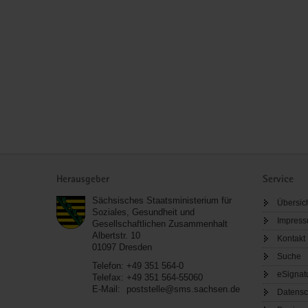
Service
Herausgeber
Service
Sächsisches Staatsministerium für
Übersic
Soziales, Gesundheit und
Impres
Gesellschaftlichen Zusammenhalt
Albertstr. 10
Kontakt
01097
Dresden
Suche
Telefon:
+49 351 564-0
eSignat
Telefax:
+49 351 564-55060
E-Mail:
poststelle@sms.sachsen.de
Datensc