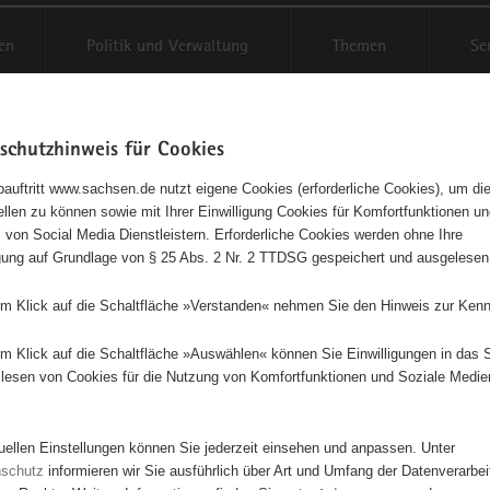
en
Politik und Verwaltung
Themen
Se
schutzhinweis für Cookies
Schriftgröße anpassen
Kontr
auftritt www.sachsen.de nutzt eigene Cookies (erforderliche Cookies), um die
tellen zu können sowie mit Ihrer Einwilligung Cookies für Komfortfunktionen u
agementbörse
t
 von Social Media Dienstleistern. Erforderliche Cookies werden ohne Ihre
igung auf Grundlage von § 25 Abs. 2 Nr. 2 TTDSG gespeichert und ausgelesen
sse als Liste anzeigen
em Klick auf die Schaltfläche »Verstanden« nehmen Sie den Hinweis zur Kenn
179
em Klick auf die Schaltfläche »Auswählen« können Sie Einwilligungen in das 
lesen von Cookies für die Nutzung von Komfortfunktionen und Soziale Medie
tuellen Einstellungen können Sie jederzeit einsehen und anpassen. Unter
nschutz
informieren wir Sie ausführlich über Art und Umfang der Datenverarbe