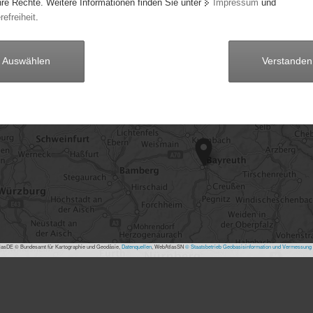
hre Rechte. Weitere Informationen finden Sie unter
Impressum
und
refreiheit
.
50
Auswählen
Verstanden
15
asDE © Bundesamt für Kartographie und Geodäsie,
Datenquellen
, WebAtlasSN
© Staatsbetrieb Geobasisinformation und Vermessung