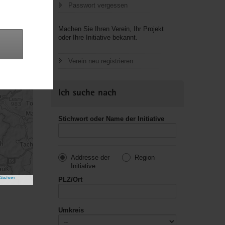
119
Passwort vergessen
21
40
42
Machen Sie Ihren Verein, Ihr Projekt
71
oder Ihre Initiative bekannt.
15
Verein neu registrieren
Ich suche nach
Stichwort oder Name der Initiative
Addresse der
Region
Initiative
 Sachsen
PLZ/Ort
Umkreis