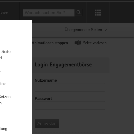
Suchbegriff
rvice
Suche starten
Übergeordnete Seiten
ast erhöhen
Animationen stoppen
Seite vorlesen
 Seite
2
nd
Weitere
Login Engagementbörse
Informationen
15
26
.
26
Nutzername
15
44
14
tnis.
20
67
5
Setzen
Passwort
76
n
33
229
33
61
158
8
Anmelden
23
itung
23