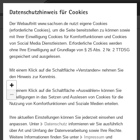
P
Portalübergreifende
o
H
Navigation
Datenschutzhinweis für Cookies
r
a
S
Bürgerschaftliches Engagement
Der Webauftritt www.sachsen.de nutzt eigene Cookies
t
u
e
(erforderliche Cookies), um die Seite bereitstellen zu können sowie
a
p
r
mit Ihrer Einwilligung Cookies für Komfortfunktionen und Cookies
l
t
v
Engagementbörse
Hauptinhalt
von Social Media Dienstleistern. Erforderliche Cookies werden
ü
i
i
ohne Ihre Einwilligung auf Grundlage von § 25 Abs. 2 Nr. 2 TTDSG
b
n
c
gespeichert und ausgelesen.
e
h
e
Ergebnisse als Liste anzeigen
r
a
Mit einem Klick auf die Schaltfläche »Verstanden« nehmen Sie
g
l
den Hinweis zur Kenntnis.
r
t
+
e
Mit einem Klick auf die Schaltfläche »Auswählen« können Sie
−
i
Einwilligungen in das Setzen und Auslesen von Cookies für die
Nutzung von Komfortfunktionen und Soziale Medien erteilen.
f
e
3
Ihre aktuellen Einstellungen können Sie jederzeit einsehen und
n
anpassen. Unter
Datenschutz
informieren wir Sie ausführlich
d
über Art und Umfang der Datenverarbeitung sowie Ihre Rechte.
e
Weitere Informationen finden Sie unter
Impressum
und
N