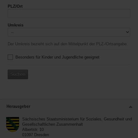
PLZ/Ort
Umkreis
Der Umkreis bezieht sich auf den Mittelpunkt der PLZ-/Ortsangabe.
Besonders für Kinder und Jugendliche geeignet
Suchen
Service
Herausgeber
Sächsisches Staatsministerium für Soziales, Gesundheit und
Gesellschaftlichen Zusammenhalt
Albertstr. 10
01097
Dresden