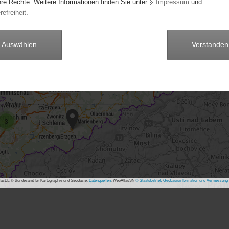
hre Rechte. Weitere Informationen finden Sie unter
Impressum
und
refreiheit
.
Auswählen
Verstanden
3
asDE © Bundesamt für Kartographie und Geodäsie,
Datenquellen
, WebAtlasSN
© Staatsbetrieb Geobasisinformation und Vermessung