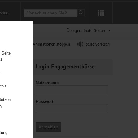
Suchbegriff
rvice
Suche starten
Übergeordnete Seiten
ast erhöhen
Animationen stoppen
Seite vorlesen
 Seite
nd
Weitere
Login Engagementbörse
Informationen
.
Nutzername
tnis.
Setzen
Passwort
n
Anmelden
itung