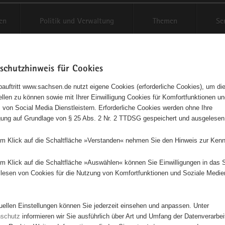
en
Politik und Verwaltung
Themen
Se
schutzhinweis für Cookies
Schriftgröße anpassen
Kontr
auftritt www.sachsen.de nutzt eigene Cookies (erforderliche Cookies), um die
tellen zu können sowie mit Ihrer Einwilligung Cookies für Komfortfunktionen u
agementbörse
t
 von Social Media Dienstleistern. Erforderliche Cookies werden ohne Ihre
igung auf Grundlage von § 25 Abs. 2 Nr. 2 TTDSG gespeichert und ausgelesen
sse als Liste anzeigen
em Klick auf die Schaltfläche »Verstanden« nehmen Sie den Hinweis zur Kenn
em Klick auf die Schaltfläche »Auswählen« können Sie Einwilligungen in das 
lesen von Cookies für die Nutzung von Komfortfunktionen und Soziale Medie
tuellen Einstellungen können Sie jederzeit einsehen und anpassen. Unter
3
nschutz
informieren wir Sie ausführlich über Art und Umfang der Datenverarbe