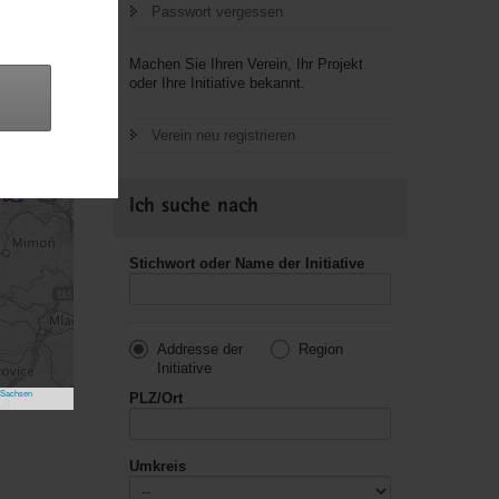
Passwort vergessen
Machen Sie Ihren Verein, Ihr Projekt
oder Ihre Initiative bekannt.
Verein neu registrieren
Ich suche nach
Stichwort oder Name der Initiative
Addresse der
Region
Initiative
 Sachsen
PLZ/Ort
Umkreis