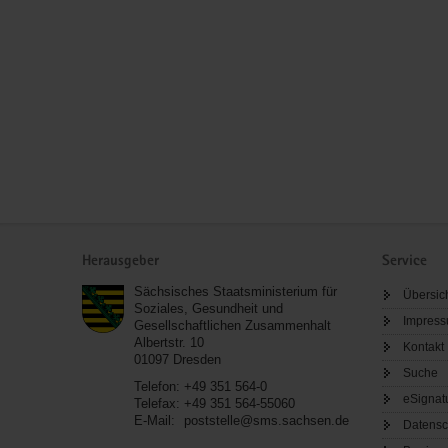
Service
Herausgeber
Service
Sächsisches Staatsministerium für
Übersic
Soziales, Gesundheit und
Impres
Gesellschaftlichen Zusammenhalt
Albertstr. 10
Kontakt
01097
Dresden
Suche
Telefon:
+49 351 564-0
eSignat
Telefax:
+49 351 564-55060
E-Mail:
poststelle@sms.sachsen.de
Datensc