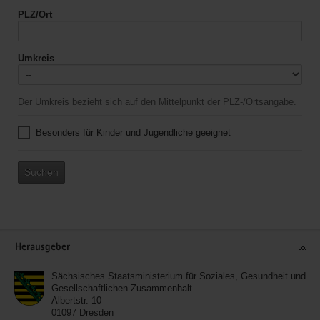
PLZ/Ort
Umkreis
Der Umkreis bezieht sich auf den Mittelpunkt der PLZ-/Ortsangabe.
Besonders für Kinder und Jugendliche geeignet
Suchen
Service
Herausgeber
Sächsisches Staatsministerium für Soziales, Gesundheit und
Gesellschaftlichen Zusammenhalt
Albertstr. 10
01097
Dresden