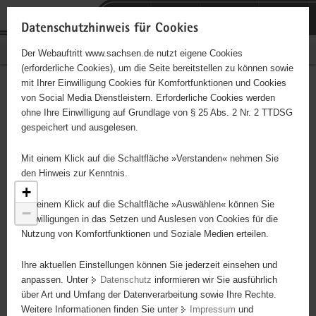
P
Portalübergreifende
o
H
Navigation
Datenschutzhinweis für Cookies
r
a
S
Bürgerschaftliches Engagement
Der Webauftritt www.sachsen.de nutzt eigene Cookies
t
u
e
(erforderliche Cookies), um die Seite bereitstellen zu können sowie
a
p
r
mit Ihrer Einwilligung Cookies für Komfortfunktionen und Cookies
l
t
v
Engagementbörse
Hauptinhalt
von Social Media Dienstleistern. Erforderliche Cookies werden
ü
i
i
ohne Ihre Einwilligung auf Grundlage von § 25 Abs. 2 Nr. 2 TTDSG
b
n
c
gespeichert und ausgelesen.
e
h
e
Ergebnisse als Liste anzeigen
178
r
a
Mit einem Klick auf die Schaltfläche »Verstanden« nehmen Sie
g
l
den Hinweis zur Kenntnis.
r
t
+
e
Mit einem Klick auf die Schaltfläche »Auswählen« können Sie
−
i
Einwilligungen in das Setzen und Auslesen von Cookies für die
Nutzung von Komfortfunktionen und Soziale Medien erteilen.
f
e
Ihre aktuellen Einstellungen können Sie jederzeit einsehen und
n
anpassen. Unter
Datenschutz
informieren wir Sie ausführlich
d
über Art und Umfang der Datenverarbeitung sowie Ihre Rechte.
e
Weitere Informationen finden Sie unter
Impressum
und
N