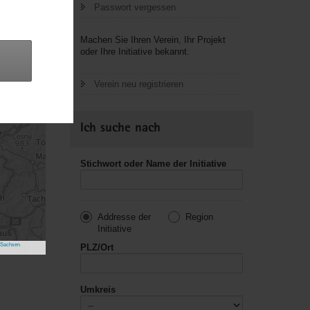
119
Passwort vergessen
21
40
42
Machen Sie Ihren Verein, Ihr Projekt
71
oder Ihre Initiative bekannt.
15
Verein neu registrieren
Ich suche nach
Stichwort oder Name der Initiative
Addresse der
Region
Initiative
 Sachsen
PLZ/Ort
Umkreis