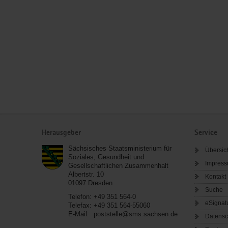
Service
Herausgeber
Service
Sächsisches Staatsministerium für
Übersic
Soziales, Gesundheit und
Impres
Gesellschaftlichen Zusammenhalt
Albertstr. 10
Kontakt
01097
Dresden
Suche
Telefon:
+49 351 564-0
eSignat
Telefax:
+49 351 564-55060
E-Mail:
poststelle@sms.sachsen.de
Datensc