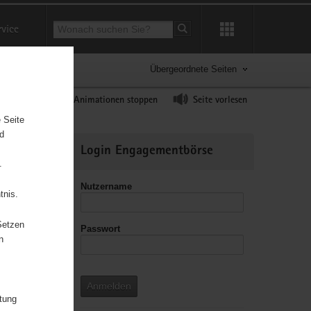
Suchbegriff
rvice
Suche starten
Übergeordnete Seiten
ast erhöhen
Animationen stoppen
Seite vorlesen
 Seite
2
nd
Weitere
Login Engagementbörse
Informationen
15
26
.
26
Nutzername
15
44
14
tnis.
20
67
5
Setzen
Passwort
76
n
33
229
33
61
158
8
Anmelden
23
itung
23