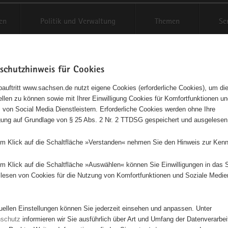
en
Politik und Verwaltung
Themen
Se
schutzhinweis für Cookies
Schriftgröße anpassen
Kontr
auftritt www.sachsen.de nutzt eigene Cookies (erforderliche Cookies), um die
tellen zu können sowie mit Ihrer Einwilligung Cookies für Komfortfunktionen u
agementbörse
t
 von Social Media Dienstleistern. Erforderliche Cookies werden ohne Ihre
igung auf Grundlage von § 25 Abs. 2 Nr. 2 TTDSG gespeichert und ausgelesen
sse als Liste anzeigen
em Klick auf die Schaltfläche »Verstanden« nehmen Sie den Hinweis zur Kenn
179
em Klick auf die Schaltfläche »Auswählen« können Sie Einwilligungen in das 
lesen von Cookies für die Nutzung von Komfortfunktionen und Soziale Medie
tuellen Einstellungen können Sie jederzeit einsehen und anpassen. Unter
nschutz
informieren wir Sie ausführlich über Art und Umfang der Datenverarbe