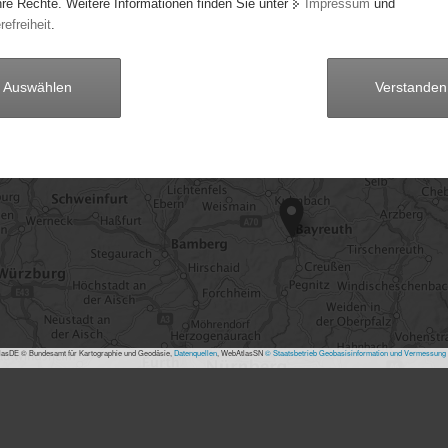
hre Rechte. Weitere Informationen finden Sie unter
Impressum
und
refreiheit
.
50
Auswählen
Verstanden
15
asDE © Bundesamt für Kartographie und Geodäsie,
Datenquellen
, WebAtlasSN
© Staatsbetrieb Geobasisinformation und Vermessung