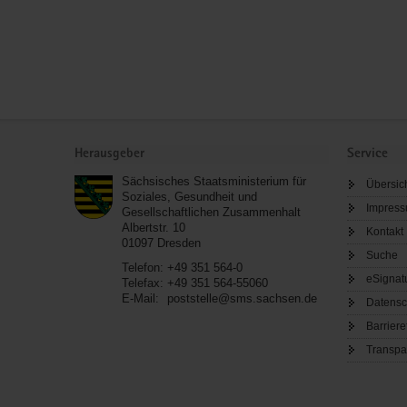
Service
Herausgeber
Service
Sächsisches Staatsministerium für
Übersic
Soziales, Gesundheit und
Impres
Gesellschaftlichen Zusammenhalt
Albertstr. 10
Kontakt
01097
Dresden
Suche
Telefon:
+49 351 564-0
eSignat
Telefax:
+49 351 564-55060
E-Mail:
poststelle@sms.sachsen.de
Datensc
Barriere
Transpa