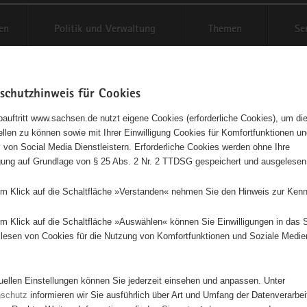
en
Politik und Verwaltung
Themen
Se
schutzhinweis für Cookies
Schriftgröße anpassen
Kontr
auftritt www.sachsen.de nutzt eigene Cookies (erforderliche Cookies), um die
tellen zu können sowie mit Ihrer Einwilligung Cookies für Komfortfunktionen u
t
agementbörse
 von Social Media Dienstleistern. Erforderliche Cookies werden ohne Ihre
igung auf Grundlage von § 25 Abs. 2 Nr. 2 TTDSG gespeichert und ausgelesen
isse auf Karte anzeigen
em Klick auf die Schaltfläche »Verstanden« nehmen Sie den Hinweis zur Kenn
em Klick auf die Schaltfläche »Auswählen« können Sie Einwilligungen in das 
Initiativen
Projekte
Nach Alphabet
Nach Post
lesen von Cookies für die Nutzung von Komfortfunktionen und Soziale Medie
tuellen Einstellungen können Sie jederzeit einsehen und anpassen. Unter
470 Suchergebnisse in »Sicherheit, Rettungswesen, Justi
nschutz
informieren wir Sie ausführlich über Art und Umfang der Datenverarbe