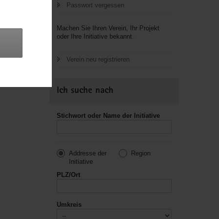
Passwort vergessen
letzte
Machen Sie Ihren Verein, Ihr Projekt
oder Ihre Initiative bekannt.
Verein neu registrieren
Ich suche nach
Stichwort oder Name der Initiative
Addresse der
Region
Initiative
PLZ/Ort
Umkreis