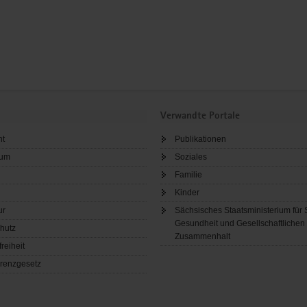
Verwandte Portale
ht
Publikationen
sum
Soziales
Familie
Kinder
ur
Sächsisches Staatsministerium für 
Gesundheit und Gesellschaftlichen
hutz
Zusammenhalt
freiheit
renzgesetz