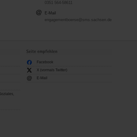
0351 564-58611
E-Mail
engagementboerse@sms.sachsen.de
Seite empfehlen
Facebook
X (vormals Twitter)
E-Mail
Soziales,