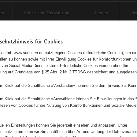
en
Politik und Verwaltung
Themen
Se
schutzhinweis für Cookies
Schriftgröße anpassen
Kontr
auftritt www.sachsen.de nutzt eigene Cookies (erforderliche Cookies), um die
tellen zu können sowie mit Ihrer Einwilligung Cookies für Komfortfunktionen u
t
agementbörse
 von Social Media Dienstleistern. Erforderliche Cookies werden ohne Ihre
igung auf Grundlage von § 25 Abs. 2 Nr. 2 TTDSG gespeichert und ausgelesen
isse auf Karte anzeigen
em Klick auf die Schaltfläche »Verstanden« nehmen Sie den Hinweis zur Kenn
em Klick auf die Schaltfläche »Auswählen« können Sie Einwilligungen in das 
Initiativen
Projekte
Nach Alphabet
Nach Post
lesen von Cookies für die Nutzung von Komfortfunktionen und Soziale Medie
tuellen Einstellungen können Sie jederzeit einsehen und anpassen. Unter
480 Suchergebnisse in »Sicherheit, Rettungswesen, Justi
nschutz
informieren wir Sie ausführlich über Art und Umfang der Datenverarbe