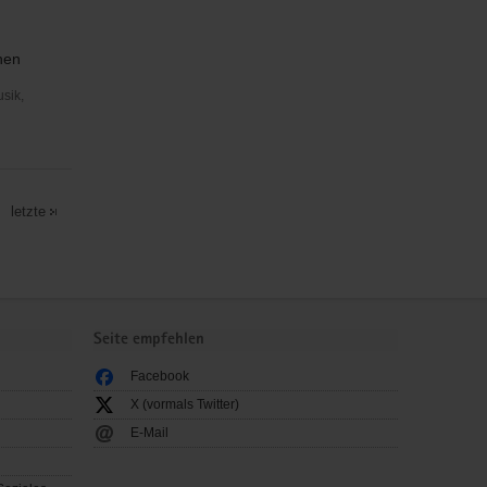
hen
usik,
letzte
Seite empfehlen
Facebook
X (vormals Twitter)
E-Mail