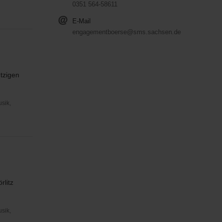
0351 564-58611
E-Mail
engagementboerse@sms.sachsen.de
tzigen
usik,
rlitz
usik,