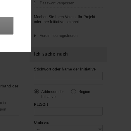
Passwort vergessen
Machen Sie Ihren Verein, Ihr Projekt
oder Ihre Initiative bekannt.
Verein neu registrieren
usik,
Ich suche nach
Stichwort oder Name der Initiative
erband der
Addresse der
Region
Initiative
n in
PLZ/Ort
port
Umkreis