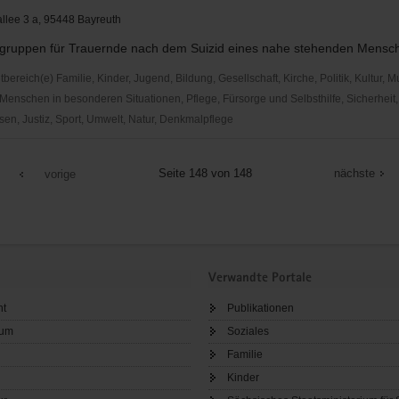
llee 3 a, 95448 Bayreuth
fegruppen für Trauernde nach dem Suizid eines nahe stehenden Mensc
reich(e) Familie, Kinder, Jugend, Bildung, Gesellschaft, Kirche, Politik, Kultur, M
Menschen in besonderen Situationen, Pflege, Fürsorge und Selbsthilfe, Sicherheit,
en, Justiz, Sport, Umwelt, Natur, Denkmalpflege
n
Seite 148 von 148
nächste
vorige
Verwandte Portale
ht
Publikationen
sum
Soziales
Familie
Kinder