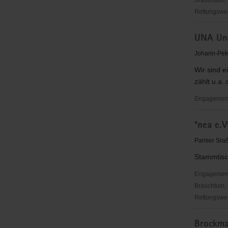
Brauchtum, 
Rettungswes
Diakonisc
UNA Uni
Werk
Hoyerswe
Johann-Pete
Wir sind e
zählt u.a.
Engagementb
UNA
*nea e.V
Union
für
Pariser Sr
das
Stammtisc
Leben
e.V.
Engagementbe
Brauchtum, 
Rettungswes
*nea
Brockm
e.V.