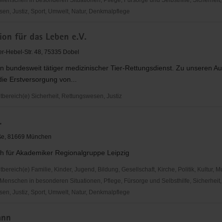
Menschen in besonderen Situationen, Pflege, Fürsorge und Selbsthilfe, Sicherheit,
en, Justiz, Sport, Umwelt, Natur, Denkmalpflege
hes
on für das Leben e.V.
rda
r-Hebel-Str. 48, 75335 Dobel
in bundesweit tätiger medizinischer Tier-Rettungsdienst. Zu unseren A
 die Erstversorgung von...
ereich(e) Sicherheit, Rettungswesen, Justiz
.
aße, 81669 München
h für Akademiker Regionalgruppe Leipzig
reich(e) Familie, Kinder, Jugend, Bildung, Gesellschaft, Kirche, Politik, Kultur, M
Menschen in besonderen Situationen, Pflege, Fürsorge und Selbsthilfe, Sicherheit,
en, Justiz, Sport, Umwelt, Natur, Denkmalpflege
ann