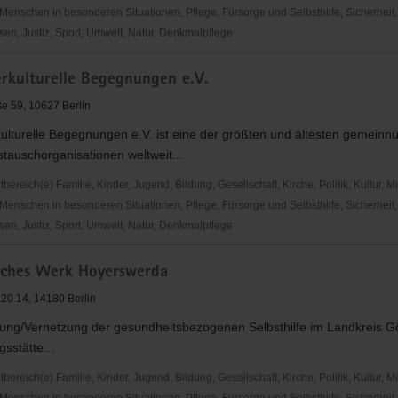
Menschen in besonderen Situationen, Pflege, Fürsorge und Selbsthilfe, Sicherheit,
en, Justiz, Sport, Umwelt, Natur, Denkmalpflege
erkulturelle Begegnungen e.V.
sen
ße 59, 10627 Berlin
ulturelle Begegnungen e.V. ist eine der größten und ältesten gemeinnü
tauschorganisationen weltweit...
reich(e) Familie, Kinder, Jugend, Bildung, Gesellschaft, Kirche, Politik, Kultur, M
Menschen in besonderen Situationen, Pflege, Fürsorge und Selbsthilfe, Sicherheit,
en, Justiz, Sport, Umwelt, Natur, Denkmalpflege
sches Werk Hoyerswerda
elle
gen
 20 14, 14180 Berlin
ung/Vernetzung der gesundheitsbezogenen Selbsthilfe im Landkreis Gö
sstätte...
reich(e) Familie, Kinder, Jugend, Bildung, Gesellschaft, Kirche, Politik, Kultur, M