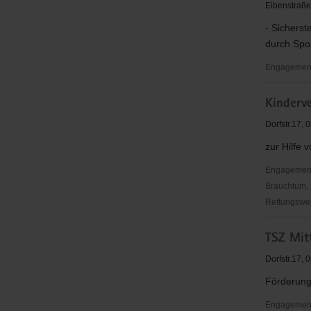
Eibenstraße
- Sichers
durch Spor
Engagementb
SG
Kinderve
Vorwärts
Frankenb
Dorfstr.17,
zur Hilfe
Engagementbe
Brauchtum, 
Rettungswes
Kindervere
TSZ Mitt
Mittelsach
e.V.
Dorfstr.17,
Förderung 
Engagementbe