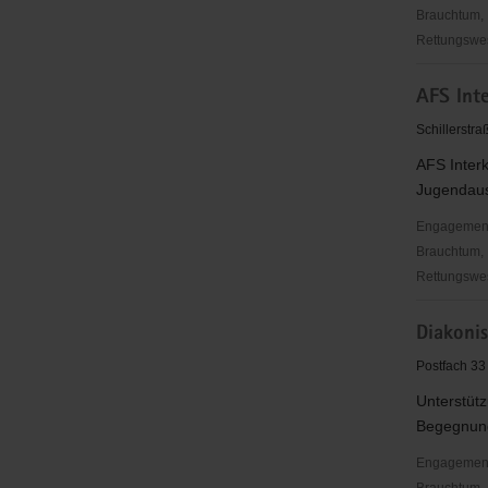
Brauchtum, 
Rettungswes
TSZ
AFS Int
Mittelsach
e.V.
Schillerstra
AFS Interk
Jugendaus
Engagementbe
Brauchtum, 
Rettungswes
AFS
Diakoni
Interkultur
Begegnun
Postfach 33
e.V.
Unterstütz
Begegnung
Engagementbe