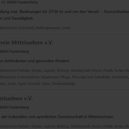
 10, 09669 Frankenberg
tellung mat. Bedinungen für ÜTW im und um den Verein. - Gesundheits
t und Geselligkeit.
ereich(e) Sicherheit, Rettungswesen, Justiz
rein Mittelsachsen e.V.
erg
 09669 Frankenberg
 von behinderten und gesunden Kindern
reich(e) Familie, Kinder, Jugend, Bildung, Gesellschaft, Kirche, Politik, Kultur, M
Menschen in besonderen Situationen, Pflege, Fürsorge und Selbsthilfe, Sicherheit,
en, Justiz, Sport, Umwelt, Natur, Denkmalpflege
in
elsachsen e.V.
sen
 09669 Frankenberg
der kulturellen und sportlichen Gemeinschaft in Mittelsachsen
reich(e) Familie, Kinder, Jugend, Bildung, Gesellschaft, Kirche, Politik, Kultur, M