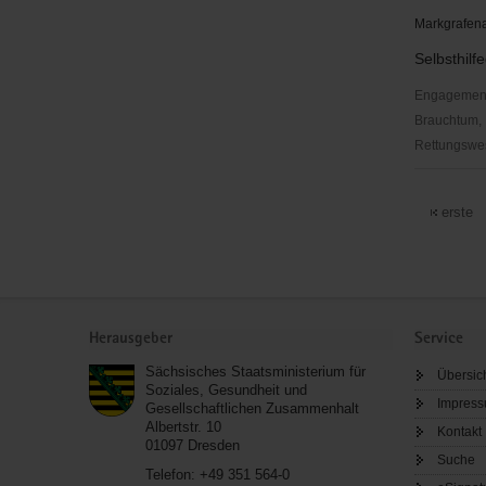
Markgrafena
Selbsthil
Engagementbe
Brauchtum, 
Rettungswes
Brockman
erste
Service
Herausgeber
Service
Sächsisches Staatsministerium für
Übersic
Soziales, Gesundheit und
Impres
Gesellschaftlichen Zusammenhalt
Albertstr. 10
Kontakt
01097
Dresden
Suche
Telefon:
+49 351 564-0