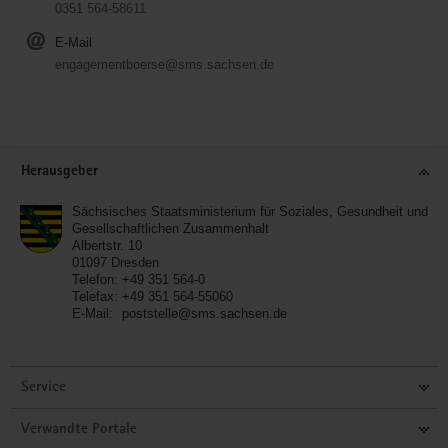
0351 564-58611
E-Mail
engagementboerse@sms.sachsen.de
Service
Herausgeber
Sächsisches Staatsministerium für Soziales, Gesundheit und
Gesellschaftlichen Zusammenhalt
Albertstr. 10
01097
Dresden
Telefon:
+49 351 564-0
Telefax:
+49 351 564-55060
E-Mail:
poststelle@sms.sachsen.de
Service
Verwandte Portale