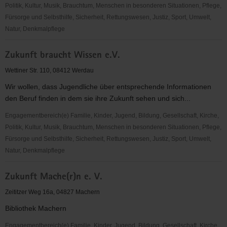
Politik, Kultur, Musik, Brauchtum, Menschen in besonderen Situationen, Pflege,
Fürsorge und Selbsthilfe, Sicherheit, Rettungswesen, Justiz, Sport, Umwelt,
Natur, Denkmalpflege
ZHC
Zukunft braucht Wissen e.V.
Grubenlampe
Zwickau
Wettiner Str. 110, 08412 Werdau
e.
Wir wollen, dass Jugendliche über entsprechende Informationen
V.
den Beruf finden in dem sie ihre Zukunft sehen und sich...
Engagementbereich(e) Familie, Kinder, Jugend, Bildung, Gesellschaft, Kirche,
Politik, Kultur, Musik, Brauchtum, Menschen in besonderen Situationen, Pflege,
Fürsorge und Selbsthilfe, Sicherheit, Rettungswesen, Justiz, Sport, Umwelt,
Natur, Denkmalpflege
Zukunft
Zukunft Mache(r)n e. V.
braucht
Wissen
Zeititzer Weg 16a, 04827 Machern
e.V.
Bibliothek Machern
Engagementbereich(e) Familie, Kinder, Jugend, Bildung, Gesellschaft, Kirche,