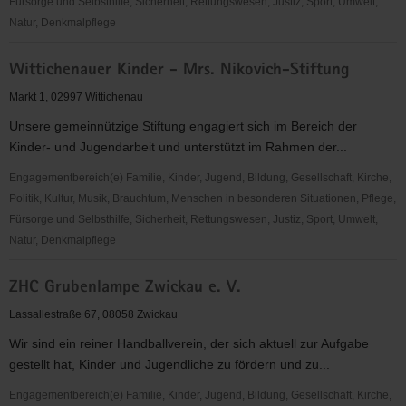
Fürsorge und Selbsthilfe, Sicherheit, Rettungswesen, Justiz, Sport, Umwelt,
Natur, Denkmalpflege
Wissen-
Wittichenauer Kinder - Mrs. Nikovich-Stiftung
Entwicklung-
Spiele-
Markt 1, 02997 Wittichenau
Enthusiasmus
Unsere gemeinnützige Stiftung engagiert sich im Bereich der
(WESPE)
Kinder- und Jugendarbeit und unterstützt im Rahmen der...
e.
V.
Engagementbereich(e) Familie, Kinder, Jugend, Bildung, Gesellschaft, Kirche,
Politik, Kultur, Musik, Brauchtum, Menschen in besonderen Situationen, Pflege,
Fürsorge und Selbsthilfe, Sicherheit, Rettungswesen, Justiz, Sport, Umwelt,
Natur, Denkmalpflege
Wittichenauer
ZHC Grubenlampe Zwickau e. V.
Kinder
-
Lassallestraße 67, 08058 Zwickau
Mrs.
Wir sind ein reiner Handballverein, der sich aktuell zur Aufgabe
Nikovich-
gestellt hat, Kinder und Jugendliche zu fördern und zu...
Stiftung
Engagementbereich(e) Familie, Kinder, Jugend, Bildung, Gesellschaft, Kirche,