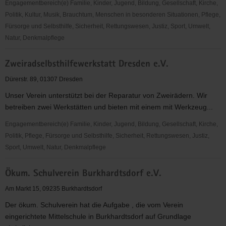
Engagementbereich(e) Familie, Kinder, Jugend, Bildung, Gesellschaft, Kirche,
Politik, Kultur, Musik, Brauchtum, Menschen in besonderen Situationen, Pflege,
Fürsorge und Selbsthilfe, Sicherheit, Rettungswesen, Justiz, Sport, Umwelt,
Natur, Denkmalpflege
Zukunftswerkstatt
Zweiradselbsthilfewerkstatt Dresden e.V.
Dübener
Heide
Dürerstr. 89, 01307 Dresden
e.
Unser Verein unterstützt bei der Reparatur von Zweirädern. Wir
V.
betreiben zwei Werkstätten und bieten mit einem mit Werkzeug...
Engagementbereich(e) Familie, Kinder, Jugend, Bildung, Gesellschaft, Kirche,
Politik, Pflege, Fürsorge und Selbsthilfe, Sicherheit, Rettungswesen, Justiz,
Sport, Umwelt, Natur, Denkmalpflege
Zweiradselbsthilfewerkstatt
Ökum. Schulverein Burkhardtsdorf e.V.
Dresden
e.V.
Am Markt 15, 09235 Burkhardtsdorf
Der ökum. Schulverein hat die Aufgabe , die vom Verein
eingerichtete Mittelschule in Burkhardtsdorf auf Grundlage