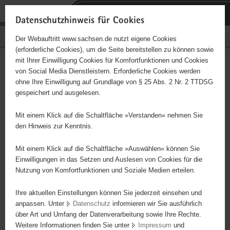
P
Portalübergreifende
o
H
Navigation
Datenschutzhinweis für Cookies
r
a
S
Bürgerschaftliches Engagement
Der Webauftritt www.sachsen.de nutzt eigene Cookies
t
u
e
(erforderliche Cookies), um die Seite bereitstellen zu können sowie
a
p
r
mit Ihrer Einwilligung Cookies für Komfortfunktionen und Cookies
l
t
v
Hauptinhalt
Engagementbörse
von Social Media Dienstleistern. Erforderliche Cookies werden
ü
i
i
ohne Ihre Einwilligung auf Grundlage von § 25 Abs. 2 Nr. 2 TTDSG
b
n
c
gespeichert und ausgelesen.
e
h
e
Ergebnisse auf Karte anzeigen
r
a
Mit einem Klick auf die Schaltfläche »Verstanden« nehmen Sie
g
l
den Hinweis zur Kenntnis.
r
t
Alles
Initiativen
Projekte
e
Mit einem Klick auf die Schaltfläche »Auswählen« können Sie
Nach Alphabet
Nach Postleitzahl
i
Einwilligungen in das Setzen und Auslesen von Cookies für die
Nutzung von Komfortfunktionen und Soziale Medien erteilen.
f
e
Ihre aktuellen Einstellungen können Sie jederzeit einsehen und
1470 Suchergebnisse in »Sicherheit,
n
anpassen. Unter
Datenschutz
informieren wir Sie ausführlich
Rettungswesen, Justiz«
d
über Art und Umfang der Datenverarbeitung sowie Ihre Rechte.
e
Weitere Informationen finden Sie unter
Impressum
und
N