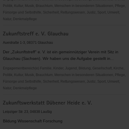
Politik, Kultur, Musik, Brauchtum, Menschen in besonderen Situationen, Pflege,
Fürsorge und Selbsthilfe, Sicherheit, Rettungswesen, Justiz, Sport, Umwelt,
Natur, Denkmalpflege
Zukunft
Zukunftstreff e. V. Glauchau
Mache(r)n
e.
Auestraße 1-3, 08371 Glauchau
V.
Der „Zukunftstreff“ e. V. ist ein gemeinnütziger Verein mit Sitz in
Glauchau (Sachsen). Wir haben uns die Aufgabe gestellt in...
Engagementbereich(e) Familie, Kinder, Jugend, Bildung, Gesellschaft, Kirche,
Politik, Kultur, Musik, Brauchtum, Menschen in besonderen Situationen, Pflege,
Fürsorge und Selbsthilfe, Sicherheit, Rettungswesen, Justiz, Sport, Umwelt,
Natur, Denkmalpflege
Zukunftstreff
Zukunftswerkstatt Dübener Heide e. V.
e.
V.
Leipziger Str. 23, 04838 Laußig
Glauchau
Bildung Wissenschaft Forschung