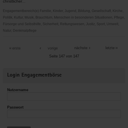
christlicher...
Engagementbereich(e) Familie, Kinder, Jugend, Bildung, Gesellschaft, Kirche,
Politik, Kultur, Musik, Brauchtum, Menschen in besonderen Situationen, Pflege,
Fürsorge und Selbsthilfe, Sicherheit, Rettungswesen, Justiz, Sport, Umwelt,
Natur, Denkmalpflege
Ökum.
Schulverein
nächste
letzte
erste
vorige
Burkhardtsdorf
Seite 147 von 147
e.V.
Weitere
Login Engagementbörse
Informationen
Nutzername
Passwort