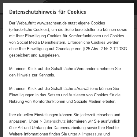
P
Portalübergreifende
o
H
Navigation
Datenschutzhinweis für Cookies
r
a
S
Bürgerschaftliches Engagement
Der Webauftritt www.sachsen.de nutzt eigene Cookies
t
u
e
(erforderliche Cookies), um die Seite bereitstellen zu können sowie
a
p
r
mit Ihrer Einwilligung Cookies für Komfortfunktionen und Cookies
l
t
v
Hauptinhalt
Engagementbörse
von Social Media Dienstleistern. Erforderliche Cookies werden
ü
i
i
ohne Ihre Einwilligung auf Grundlage von § 25 Abs. 2 Nr. 2 TTDSG
b
n
c
gespeichert und ausgelesen.
e
h
e
Ergebnisse auf Karte anzeigen
r
a
Mit einem Klick auf die Schaltfläche »Verstanden« nehmen Sie
g
l
den Hinweis zur Kenntnis.
r
t
Alles
Initiativen
Projekte
e
Mit einem Klick auf die Schaltfläche »Auswählen« können Sie
Nach Alphabet
Nach Postleitzahl
i
Einwilligungen in das Setzen und Auslesen von Cookies für die
Nutzung von Komfortfunktionen und Soziale Medien erteilen.
f
e
Ihre aktuellen Einstellungen können Sie jederzeit einsehen und
1480 Suchergebnisse in »Sicherheit,
n
anpassen. Unter
Datenschutz
informieren wir Sie ausführlich
Rettungswesen, Justiz«
d
über Art und Umfang der Datenverarbeitung sowie Ihre Rechte.
e
Weitere Informationen finden Sie unter
Impressum
und
N