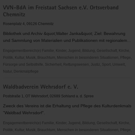
VOLKSSOLIDARITÄT,
VVN-BdA im Freistaat Sachsen e.V. Ortsverband
Stadtverband
Chemnitz
Leipzig
e.
Rosenplatz 4, 09126 Chemnitz
V.
Bibliothek und Archiv &quot;Walter Janka&quot; Ziel: Bewahrung
und Sammlung von Materialien und Publikationen mit regionalem...
Engagementbereich(e) Familie, Kinder, Jugend, Bildung, Gesellschaft, Kirche,
Politik, Kultur, Musik, Brauchtum, Menschen in besonderen Situationen, Pflege,
Fürsorge und Selbsthilfe, Sicherheit, Rettungswesen, Justiz, Sport, Umwelt,
Natur, Denkmalpflege
VVN-
Waldbadverein Wehrsdorf e. V.
BdA
im
Poststraße 1, OT Wehrsdorf, 02689 Sohland a. d. Spree
Freistaat
Zweck des Vereins ist die Erhaltung und Pflege des Kulturdenkmals
Sachsen
"Waldbad Wehrsdorf".
e.V.
Ortsverband
Engagementbereich(e) Familie, Kinder, Jugend, Bildung, Gesellschaft, Kirche,
Chemnitz
Politik, Kultur, Musik, Brauchtum, Menschen in besonderen Situationen, Pflege,