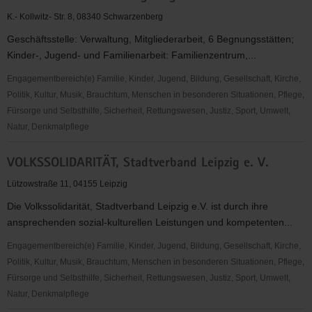
Großenhain
K.- Kollwitz- Str. 8, 08340 Schwarzenberg
e.V.
Geschäftsstelle: Verwaltung, Mitgliederarbeit, 6 Begnungsstätten;
Kinder-, Jugend- und Familienarbeit: Familienzentrum,...
Engagementbereich(e) Familie, Kinder, Jugend, Bildung, Gesellschaft, Kirche,
Politik, Kultur, Musik, Brauchtum, Menschen in besonderen Situationen, Pflege,
Fürsorge und Selbsthilfe, Sicherheit, Rettungswesen, Justiz, Sport, Umwelt,
Natur, Denkmalpflege
Volkssolidarität
VOLKSSOLIDARITÄT, Stadtverband Leipzig e. V.
Westerzgebirge
e.
Lützowstraße 11, 04155 Leipzig
V.
Die Volkssolidarität, Stadtverband Leipzig e.V. ist durch ihre
ansprechenden sozial-kulturellen Leistungen und kompetenten...
Engagementbereich(e) Familie, Kinder, Jugend, Bildung, Gesellschaft, Kirche,
Politik, Kultur, Musik, Brauchtum, Menschen in besonderen Situationen, Pflege,
Fürsorge und Selbsthilfe, Sicherheit, Rettungswesen, Justiz, Sport, Umwelt,
Natur, Denkmalpflege