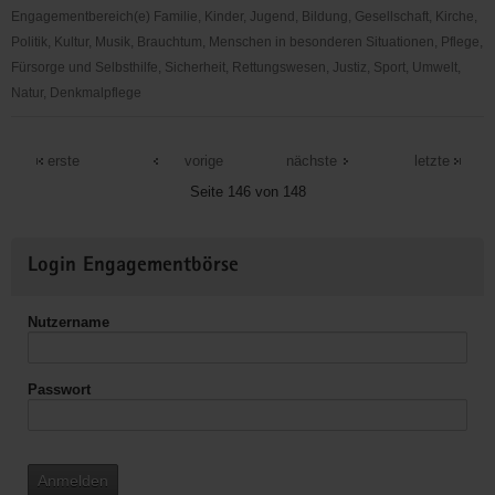
Engagementbereich(e) Familie, Kinder, Jugend, Bildung, Gesellschaft, Kirche,
Politik, Kultur, Musik, Brauchtum, Menschen in besonderen Situationen, Pflege,
Fürsorge und Selbsthilfe, Sicherheit, Rettungswesen, Justiz, Sport, Umwelt,
Natur, Denkmalpflege
Wasser-
Stadt-
erste
vorige
nächste
letzte
Leipzig
Seite 146 von 148
e.
V.
Weitere
Login Engagementbörse
Informationen
Nutzername
Passwort
Anmelden