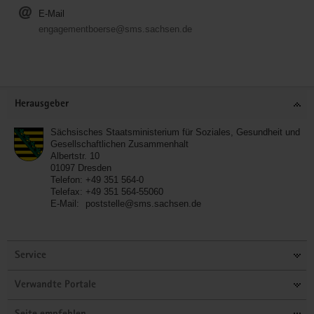
E-Mail
engagementboerse@sms.sachsen.de
Service
Herausgeber
Sächsisches Staatsministerium für Soziales, Gesundheit und
Gesellschaftlichen Zusammenhalt
Albertstr. 10
01097
Dresden
Telefon:
+49 351 564-0
Telefax:
+49 351 564-55060
E-Mail:
poststelle@sms.sachsen.de
Service
Verwandte Portale