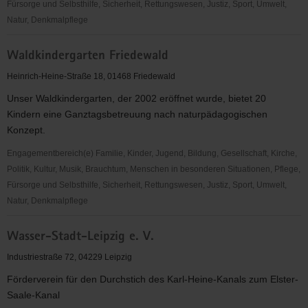
Fürsorge und Selbsthilfe, Sicherheit, Rettungswesen, Justiz, Sport, Umwelt,
Natur, Denkmalpflege
Waldbadverein
Waldkindergarten Friedewald
Wehrsdorf
e.
Heinrich-Heine-Straße 18, 01468 Friedewald
V.
Unser Waldkindergarten, der 2002 eröffnet wurde, bietet 20
Kindern eine Ganztagsbetreuung nach naturpädagogischen
Konzept.
Engagementbereich(e) Familie, Kinder, Jugend, Bildung, Gesellschaft, Kirche,
Politik, Kultur, Musik, Brauchtum, Menschen in besonderen Situationen, Pflege,
Fürsorge und Selbsthilfe, Sicherheit, Rettungswesen, Justiz, Sport, Umwelt,
Natur, Denkmalpflege
Waldkindergarten
Wasser-Stadt-Leipzig e. V.
Friedewald
Industriestraße 72, 04229 Leipzig
Förderverein für den Durchstich des Karl-Heine-Kanals zum Elster-
Saale-Kanal