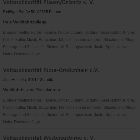
Volkssolidarität Plauen/Oelsnitz e. V.
Kreisverband
Riesa-
Reißiger Straße 50, 08525 Plauen
Großenhain
freie Wohlfahrtspflege
e.
V.
Engagementbereich(e) Familie, Kinder, Jugend, Bildung, Gesellschaft, Kirche,
Politik, Kultur, Musik, Brauchtum, Menschen in besonderen Situationen, Pflege,
Fürsorge und Selbsthilfe, Sicherheit, Rettungswesen, Justiz, Sport, Umwelt,
Natur, Denkmalpflege
Volkssolidarität
Volkssolidarität Riesa-Großenhain e.V.
Plauen/Oelsnitz
e.
Zum Heim 3a, 01612 Glaubitz
V.
Wohlfahrts- und Sozialverein
Engagementbereich(e) Familie, Kinder, Jugend, Bildung, Gesellschaft, Kirche,
Politik, Kultur, Musik, Brauchtum, Menschen in besonderen Situationen, Pflege,
Fürsorge und Selbsthilfe, Sicherheit, Rettungswesen, Justiz, Sport, Umwelt,
Natur, Denkmalpflege
Volkssolidarität
Volkssolidarität Westerzgebirge e. V.
Riesa-