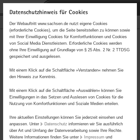
P
Portalübergreifende
o
H
Navigation
Datenschutzhinweis für Cookies
r
a
S
Bürgerschaftliches Engagement
Der Webauftritt www.sachsen.de nutzt eigene Cookies
t
u
e
(erforderliche Cookies), um die Seite bereitstellen zu können sowie
a
p
r
mit Ihrer Einwilligung Cookies für Komfortfunktionen und Cookies
l
t
v
Hauptinhalt
Engagementbörse
von Social Media Dienstleistern. Erforderliche Cookies werden
ü
i
i
ohne Ihre Einwilligung auf Grundlage von § 25 Abs. 2 Nr. 2 TTDSG
b
n
c
gespeichert und ausgelesen.
e
h
e
Ergebnisse auf Karte anzeigen
r
a
Mit einem Klick auf die Schaltfläche »Verstanden« nehmen Sie
g
l
den Hinweis zur Kenntnis.
r
t
Alles
Initiativen
Projekte
e
Mit einem Klick auf die Schaltfläche »Auswählen« können Sie
Nach Alphabet
Nach Postleitzahl
i
Einwilligungen in das Setzen und Auslesen von Cookies für die
Nutzung von Komfortfunktionen und Soziale Medien erteilen.
f
e
Ihre aktuellen Einstellungen können Sie jederzeit einsehen und
10 Suchergebnisse in »Sicherheit,
n
anpassen. Unter
Datenschutz
informieren wir Sie ausführlich
Rettungswesen, Justiz«
d
über Art und Umfang der Datenverarbeitung sowie Ihre Rechte.
e
Weitere Informationen finden Sie unter
Impressum
und
N